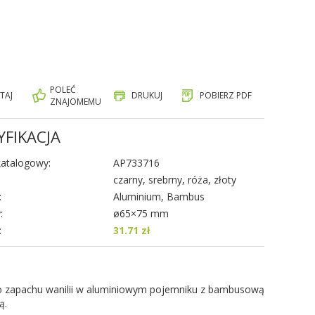
POLEĆ
TAJ
DRUKUJ
POBIERZ PDF
ZNAJOMEMU
YFIKACJA
atalogowy:
AP733716
czarny, srebrny, róża, złoty
:
Aluminium, Bambus
:
ø65×75 mm
:
31.71 zł
o zapachu wanilii w aluminiowym pojemniku z bambusową
ą.