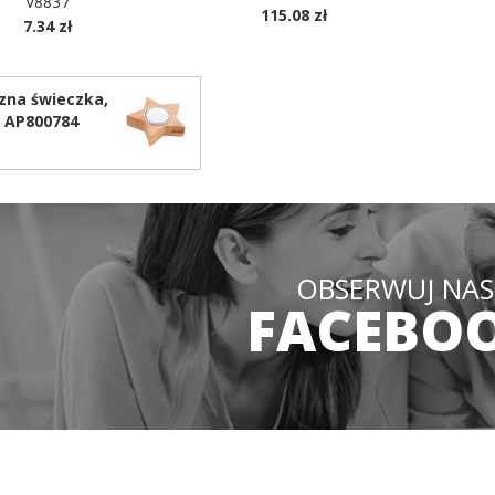
V8837
115.08 zł
7.34 zł
D
OSTĘPNE KOLORY
zna świeczka,
 AP800784
OBSERWUJ NAS
FACEBO