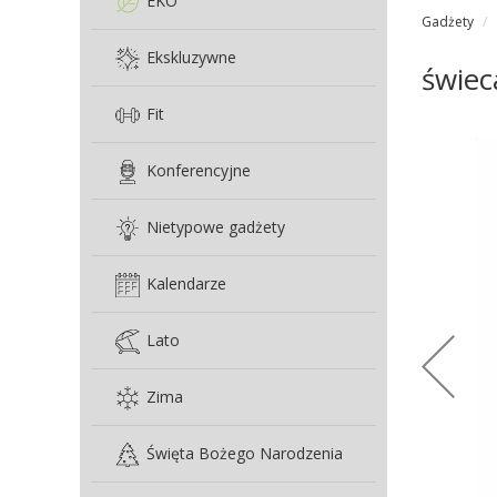
EKO
Gadżety
Ekskluzywne
świec
Fit
Konferencyjne
Nietypowe gadżety
Kalendarze
Lato
Zima
Święta Bożego Narodzenia