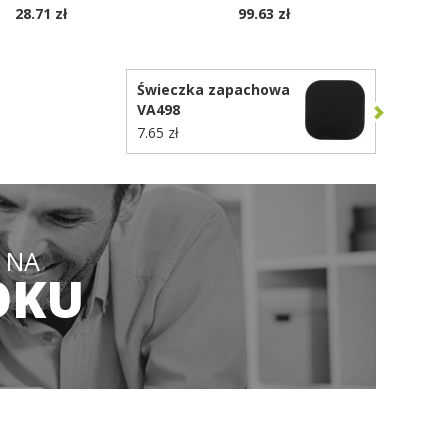
28.71 zł
99.63 zł
OSTĘPNE KOLORY
Świeczka zapachowa
VA498
7.65 zł
 NA
OKU