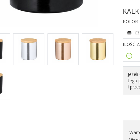
KALK
KOLOR
CZ
ILOŚĆ 
Jeżel
tego 
i prze
Wart
Wszys