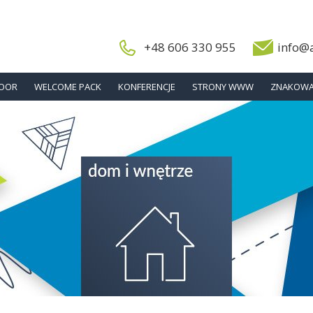
+48 606 330 955
info@
DOOR
WELCOME PACK
KONFERENCJE
STRONY WWW
ZNAKOWA