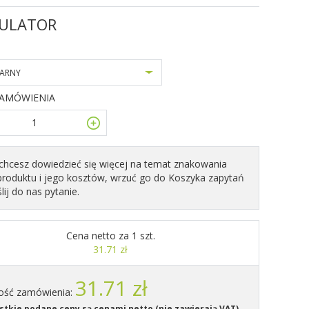
ULATOR
ARNY
ZAMÓWIENIA
i chcesz dowiedzieć się więcej na temat znakowania
produktu i jego kosztów, wrzuć go do Koszyka zapytań
ślij do nas pytanie.
Cena netto za 1 szt.
31.71 zł
31.71 zł
ość zamówienia:
tkie podane ceny są cenami netto (nie zawierają VAT)