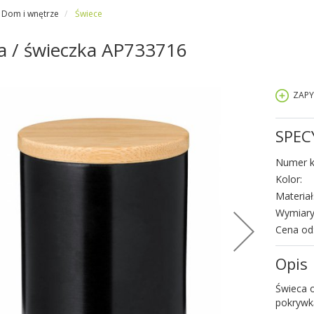
Dom i wnętrze
Świece
a / świeczka AP733716
ZAPY
SPEC
Numer k
Kolor:
Materiał
Wymiary
Cena od
Opis
Świeca 
pokrywk