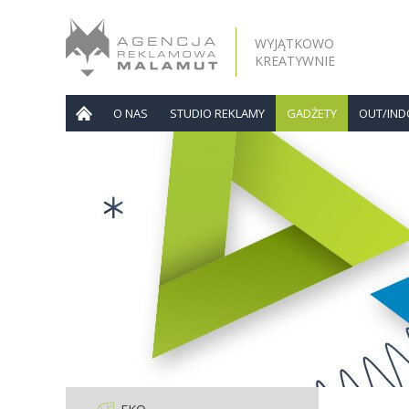
WYJĄTKOWO
KREATYWNIE
O NAS
STUDIO REKLAMY
GADŻETY
OUT/IN