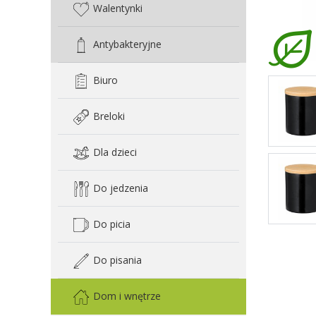
Walentynki
Antybakteryjne
Biuro
Breloki
Dla dzieci
Do jedzenia
Do picia
Do pisania
Dom i wnętrze