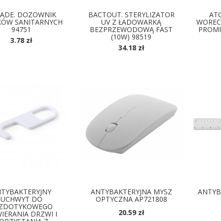
ADE. DOZOWNIK
BACTOUT. STERYLIZATOR
AT
ÓW SANITARNYCH
UV Z ŁADOWARKĄ
WORECZ
94751
BEZPRZEWODOWĄ FAST
PROMI
(10W) 98519
3.78 zł
34.18 zł
OSTĘPNE KOLORY
DOSTĘPNE KOLORY
D
TYBAKTERYJNY
ANTYBAKTERYJNA MYSZ
ANTYB
UCHWYT DO
OPTYCZNA AP721808
ZDOTYKOWEGO
20.59 zł
IERANIA DRZWI I