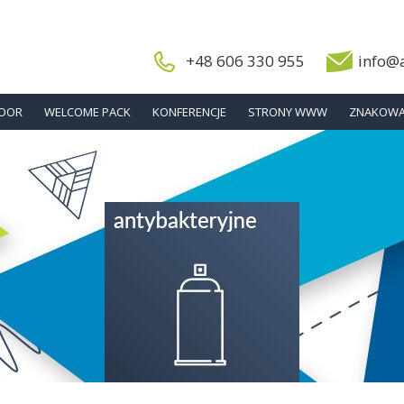
+48 606 330 955
info@
DOOR
WELCOME PACK
KONFERENCJE
STRONY WWW
ZNAKOWA