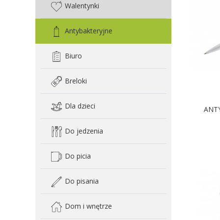
Walentynki
Antybakteryjne
Biuro
Breloki
Dla dzieci
ANT
Do jedzenia
Do picia
Do pisania
Dom i wnętrze