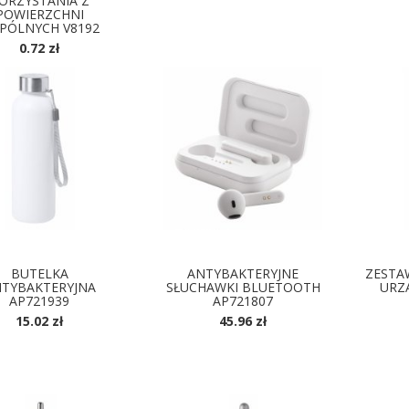
ORZYSTANIA Z
DOSTĘPNE KOLORY
D
POWIERZCHNI
PÓLNYCH V8192
0.72 zł
OSTĘPNE KOLORY
BUTELKA
ANTYBAKTERYJNE
ZESTA
TYBAKTERYJNA
SŁUCHAWKI BLUETOOTH
URZ
AP721939
AP721807
15.02 zł
45.96 zł
D
OSTĘPNE KOLORY
DOSTĘPNE KOLORY