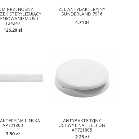
OM PRZENOŚNY
ŻEL ANTYBAKTERYJNY
EK STERYLIZUJĄCY
SUNDERLAND 7916
ENIOWANIEM UV-C
4.74 zł
124247
DOSTĘPNE KOLORY
126.20 zł
OSTĘPNE KOLORY
AKTERYJNA LINIJKA
ANTYBAKTERYJNY
AP721803
UCHWYT NA TELEFON
AP721805
3.50 zł
2.26 zł