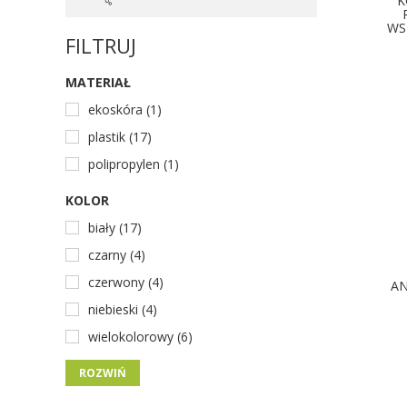
K
WS
FILTRUJ
D
MATERIAŁ
ekoskóra (1)
plastik (17)
polipropylen (1)
KOLOR
biały (17)
czarny (4)
czerwony (4)
AN
niebieski (4)
wielokolorowy (6)
D
ROZWIŃ