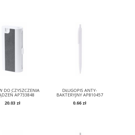
OSTĘPNE KOLORY
DOSTĘPNE KOLORY
W DO CZYSZCZENIA
DŁUGOPIS ANTY-
ĄDZEŃ AP733848
BAKTERYJNY AP810457
20.03 zł
0.66 zł
OSTĘPNE KOLORY
DOSTĘPNE KOLORY