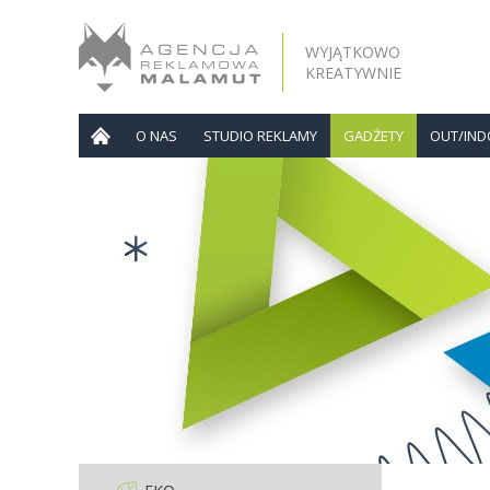
WYJĄTKOWO
KREATYWNIE
O NAS
STUDIO REKLAMY
GADŻETY
OUT/IN