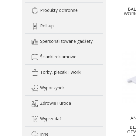
BAL
Produkty ochronne
WORK
Roll-up
D
Spersonalizowane gadżety
Ścianki reklamowe
Torby, plecaki i worki
Wypoczynek
Zdrowie i uroda
AN
Wyprzedaż
BE
OTW
Inne