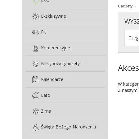
EKO
Gadżety
Ekskluzywne
WYS
Fit
Konferencyjne
Nietypowe gadżety
Akces
Kalendarze
W kategori
Z naszymi 
Lato
Zima
Święta Bożego Narodzenia