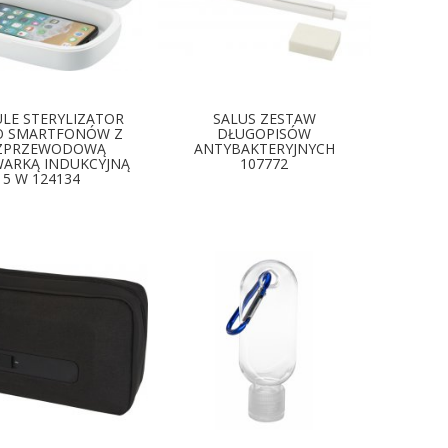
LE STERYLIZATOR
SALUS ZESTAW
O SMARTFONÓW Z
DŁUGOPISÓW
ZPRZEWODOWĄ
ANTYBAKTERYJNYCH
ARKĄ INDUKCYJNĄ
107772
5 W 124134
DOSTĘPNE KOLORY
OSTĘPNE KOLORY