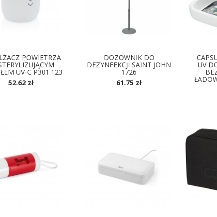
LŻACZ POWIETRZA
DOZOWNIK DO
CAPSU
STERYLIZUJĄCYM
DEZYNFEKCJI SAINT JOHN
UV D
ŁEM UV-C P301.123
1726
BE
ŁADOW
52.62 zł
61.75 zł
DOSTĘPNE KOLORY
D