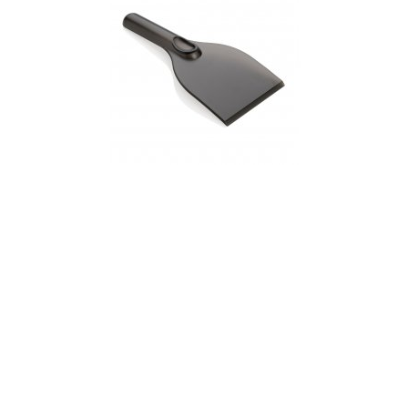
SKROBACZKA P239.101
2.03 zł