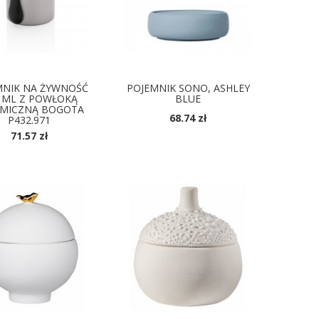
MNIK NA ŻYWNOŚĆ
POJEMNIK SONO, ASHLEY
 ML Z POWŁOKĄ
BLUE
AMICZNĄ BOGOTA
68.74 zł
P432.971
71.57 zł