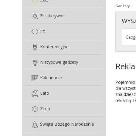
EKO
Gadżety
Ekskluzywne
WYS
Fit
Konferencyjne
Nietypowe gadżety
Rekla
Kalendarze
Pojemniki 
dla wszys
Lato
znajdziesz
reklamą Tw
Zima
Święta Bożego Narodzenia