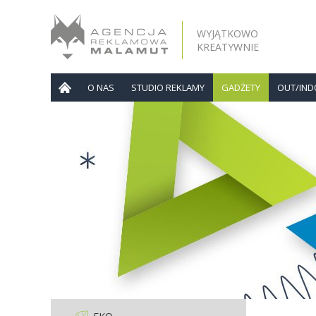
WYJĄTKOWO
KREATYWNIE
O NAS
STUDIO REKLAMY
GADŻETY
OUT/IN