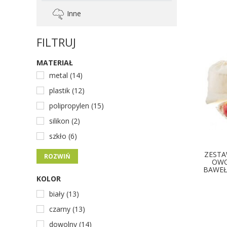
Inne
FILTRUJ
MATERIAŁ
metal (14)
plastik (12)
polipropylen (15)
silikon (2)
szkło (6)
ZEST
ROZWIŃ
OWO
BAWEŁ
KOLOR
biały (13)
czarny (13)
dowolny (14)