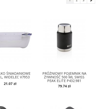
1
2
3
ŁKO ŚNIADANIOWE
PRÓŻNIOWY POJEMNIK NA
L, WIDELEC V7953
ŻYWNOŚĆ 500 ML SWISS
PEAK ELITE P432.981
21.07 zł
79.74 zł
OSTĘPNE KOLORY