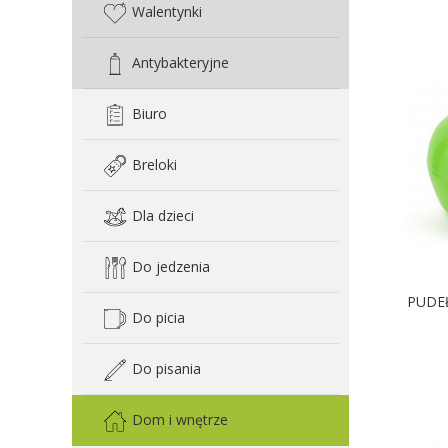
Walentynki
Antybakteryjne
Biuro
Breloki
Dla dzieci
Do jedzenia
PUDE
Do picia
D
Do pisania
Dom i wnętrze