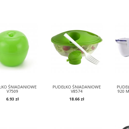
ŁKO ŚNIADANIOWE
PUDEŁKO ŚNIADANIOWE
PUDE
V7509
V8574
920 M
6.93 zł
18.66 zł
OSTĘPNE KOLORY
DOSTĘPNE KOLORY
D