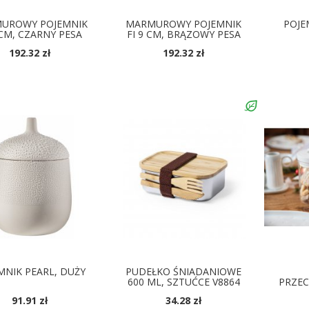
UROWY POJEMNIK
MARMUROWY POJEMNIK
POJE
 CM, CZARNY PESA
FI 9 CM, BRĄZOWY PESA
192.32 zł
192.32 zł
MNIK PEARL, DUŻY
PUDEŁKO ŚNIADANIOWE
600 ML, SZTUĆCE V8864
PRZE
91.91 zł
34.28 zł