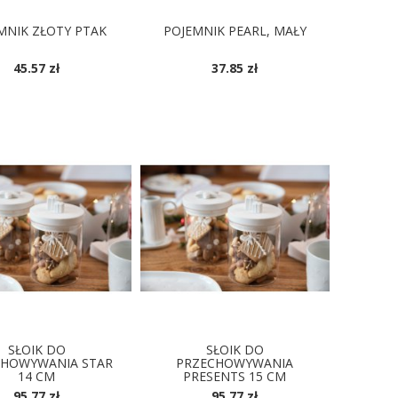
MNIK ZŁOTY PTAK
POJEMNIK PEARL, MAŁY
45.57 zł
37.85 zł
SŁOIK DO
SŁOIK DO
CHOWYWANIA STAR
PRZECHOWYWANIA
14 CM
PRESENTS 15 CM
95.77 zł
95.77 zł