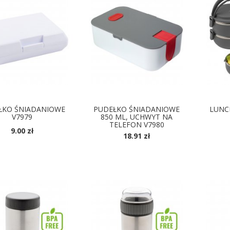
ŁKO ŚNIADANIOWE
PUDEŁKO ŚNIADANIOWE
LUNC
V7979
850 ML, UCHWYT NA
TELEFON V7980
9.00 zł
18.91 zł
OSTĘPNE KOLORY
D
DOSTĘPNE KOLORY