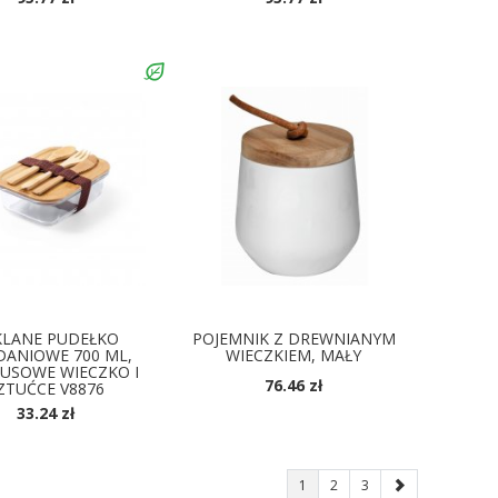
KLANE PUDEŁKO
POJEMNIK Z DREWNIANYM
DANIOWE 700 ML,
WIECZKIEM, MAŁY
USOWE WIECZKO I
76.46 zł
ZTUĆCE V8876
33.24 zł
OSTĘPNE KOLORY
1
2
3