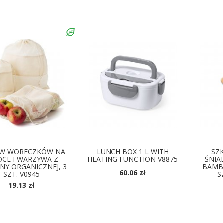
DOSTĘPNE KOLORY
AW WORECZKÓW NA
LUNCH BOX 1 L WITH
SZ
CE I WARZYWA Z
HEATING FUNCTION V8875
ŚNIA
NY ORGANICZNEJ, 3
BAMB
60.06 zł
SZT. V0945
S
DOSTĘPNE KOLORY
19.13 zł
D