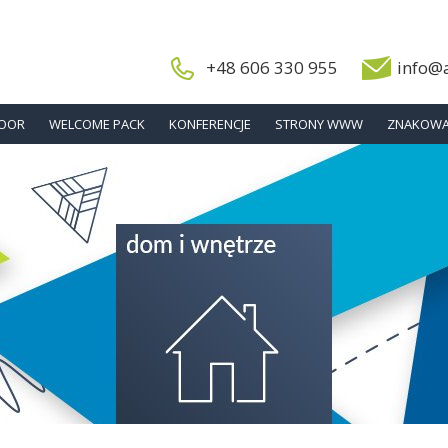
+48 606 330 955
info@
DOOR
WELCOME PACK
KONFERENCJE
STRONY WWW
ZNAKOWA