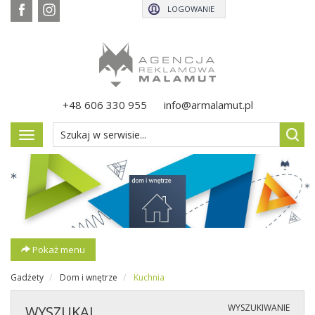
LOGOWANIE
+48 606 330 955
info@armalamut.pl
Pokaż
menu
Pokaż menu
Gadżety
Dom i wnętrze
Kuchnia
WYSZUKIWANIE
WYSZUKAJ