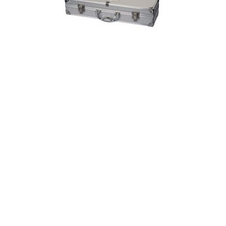
ZESTAW SZTUĆCÓW DO GRILLA OVAL PLATE 0648
79.78 zł
DOSTĘPNE KOLORY