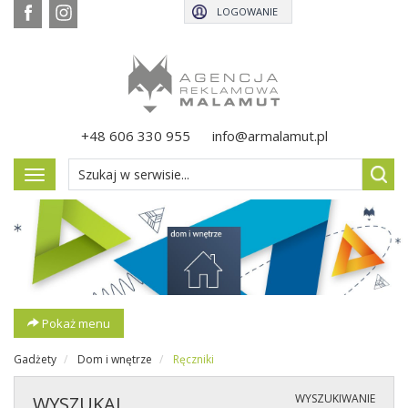
LOGOWANIE
+48 606 330 955
info@armalamut.pl
Pokaż
menu
Pokaż menu
Gadżety
Dom i wnętrze
Ręczniki
WYSZUKIWANIE
WYSZUKAJ