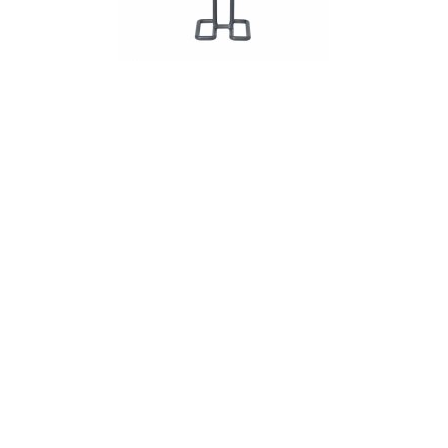
STOJAK NA RĘCZNIK PAPIEROWY WIRES, MAGNET'
68.74 zł