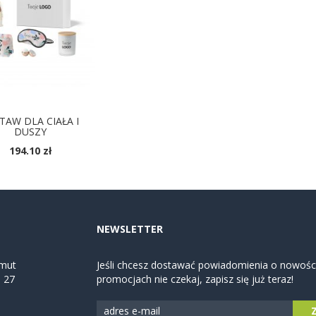
TAW DLA CIAŁA I
DUSZY
194.10 zł
NEWSLETTER
mut
Jeśli chcesz dostawać powiadomienia o nowości
. 27
promocjach nie czekaj, zapisz się już teraz!
5