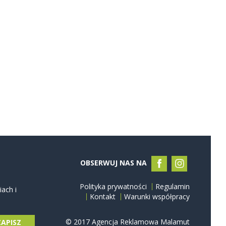
OBSERWUJ NAS NA
Polityka prywatności
Regulamin
ach i
Kontakt
Warunki współpracy
© 2017 Agencja Reklamowa Malamut
ZAPISZ