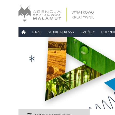
WYJĄTKOWO
KREATYWNIE
O NAS
STUDIO REKLAMY
GADŻETY
OUT/IN