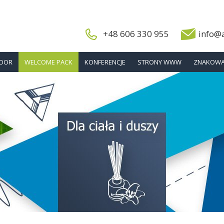
+48 606 330 955
info@
DOOR
WELCOME PACK
KONFERENCJE
STRONY WWW
ZNAKOWA