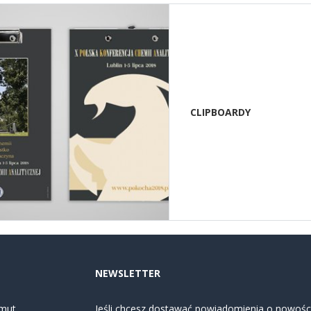
CLIPBOARDY
NEWSLETTER
mut
Jeśli chcesz dostawać powiadomienia o nowości