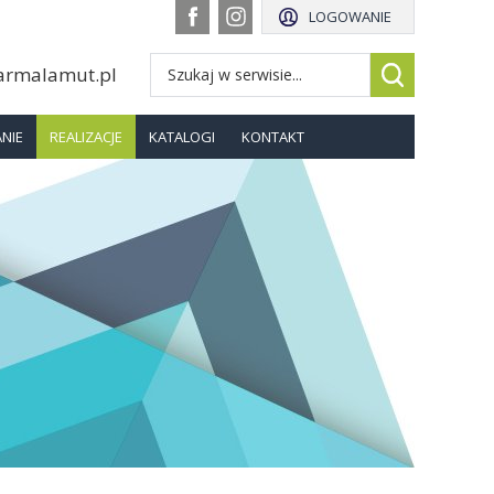
LOGOWANIE
armalamut.pl
NIE
REALIZACJE
KATALOGI
KONTAKT