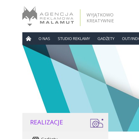
WYJĄTKOWO
KREATYWNIE
O NAS
STUDIO REKLAMY
GADŻETY
OUT/IN
REALIZACJE