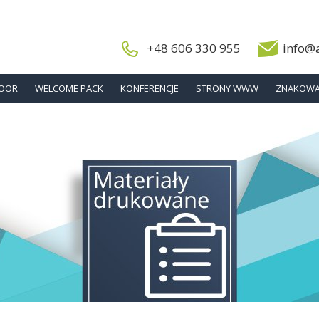
+48 606 330 955
info@
DOOR
WELCOME PACK
KONFERENCJE
STRONY WWW
ZNAKOWA