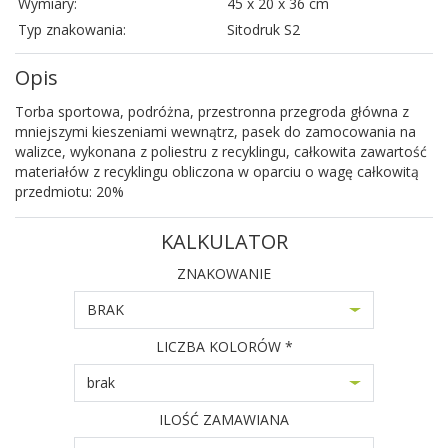
Wymiary:
45 x 20 x 36 cm
Typ znakowania:
Sitodruk S2
Opis
Torba sportowa, podróżna, przestronna przegroda główna z
mniejszymi kieszeniami wewnątrz, pasek do zamocowania na
walizce, wykonana z poliestru z recyklingu, całkowita zawartość
materiałów z recyklingu obliczona w oparciu o wagę całkowitą
przedmiotu: 20%
KALKULATOR
ZNAKOWANIE
BRAK
LICZBA KOLORÓW *
brak
ILOŚĆ ZAMAWIANA