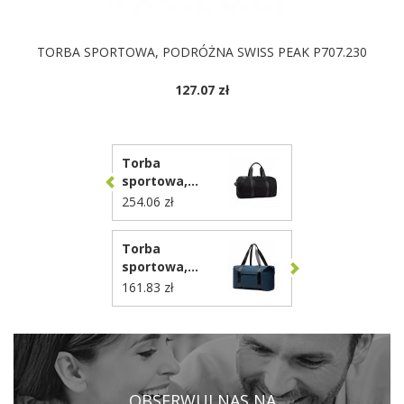
TORBA SPORTOWA, PODRÓŻNA SWISS PEAK P707.230
127.07 zł
Torba
sportowa,
podróżna VINGA
254.06 zł
Marlow VG577
Torba
sportowa,
podróżna VINGA
161.83 zł
Baltimore VG611
OBSERWUJ NAS NA