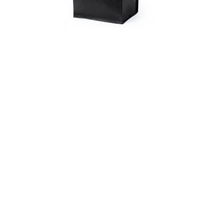
TORBA TERMOIZOLACYJNA, GŁÓWNA PRZEGRODA NA ZAMEK
BŁYSKAWICZNY, UCHWYT DO NOSZENIA V0529
3.04 zł
4.37 zł
DOSTĘPNE KOLORY