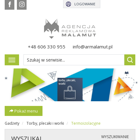
LOGOWANIE
+48 606 330 955
info@armalamut.pl
Pokaż
menu
Pokaż menu
Gadżety
Torby, plecaki i worki
Termoizolacyjne
WYSZUKIWANIE
WYSZUKAJ