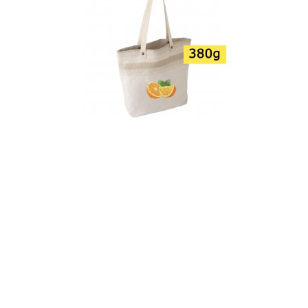
TORBA BAWEŁNIANA V0829
11.20 zł
DOSTĘPNE KOLORY