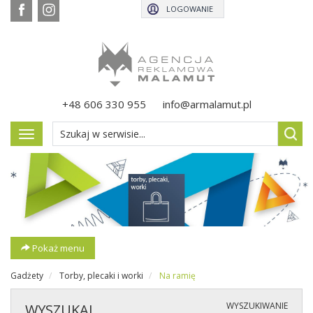
LOGOWANIE
+48 606 330 955
info@armalamut.pl
Pokaż
menu
Pokaż menu
Gadżety
Torby, plecaki i worki
Na ramię
WYSZUKIWANIE
WYSZUKAJ