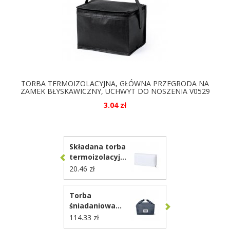
TORBA TERMOIZOLACYJNA, GŁÓWNA PRZEGRODA NA
ZAMEK BŁYSKAWICZNY, UCHWYT DO NOSZENIA V0529
3.04 zł
DOSTĘPNE KOLORY
Składana torba
termoizolacyjna
RPET, torba na
20.46 zł
zakupy VA746
Torba
śniadaniowa
Black+Blum
114.33 zł
RPET P439.0602