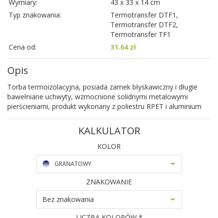
Wymiary:
43 x 33 x 14 cm
Typ znakowania:
Termotransfer DTF1,
Termotransfer DTF2,
Termotransfer TF1
Cena od:
31.64 zł
Opis
Torba termoizolacyjna, posiada zamek błyskawiczny i długie
bawełniane uchwyty, wzmocnione solidnymi metalowymi
pierścieniami, produkt wykonany z poliestru RPET i aluminium
KALKULATOR
KOLOR
GRANATOWY
ZNAKOWANIE
Bez znakowania
LICZBA KOLORÓW *