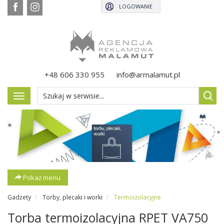
LOGOWANIE
+48 606 330 955
info@armalamut.pl
Pokaż
menu
Pokaż menu
Gadżety
Torby, plecaki i worki
Termoizolacyjne
Torba termoizolacyjna RPET VA750