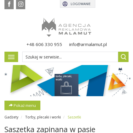
LOGOWANIE
+48 606 330 955
info@armalamut.pl
Pokaż
menu
Pokaż menu
Gadżety
Torby, plecaki i worki
Saszetki
Saszetka zapinana w pasie