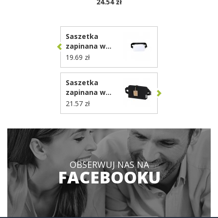
24.54 zł
DOSTĘPNE KOLORY
Saszetka
zapinana w
pasie VA386
19.69 zł
Saszetka
zapinana w
pasie z płótna z
21.57 zł
recyklingu
VA659
OBSERWUJ NAS NA
FACEBOOKU