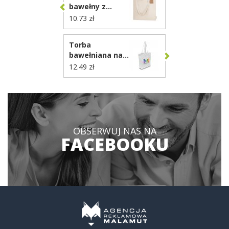
bawełny z
recyklingu na
10.73 zł
zakupy VA286
Torba
bawełniana na
zakupy | Ornell
12.49 zł
VA088
OBSERWUJ NAS NA
FACEBOOKU