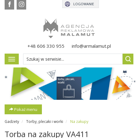
LOGOWANIE
+48 606 330 955
info@armalamut.pl
Pokaż
menu
Pokaż menu
Gadżety
Torby, plecaki i worki
Na zakupy
Torba na zakupy VA411