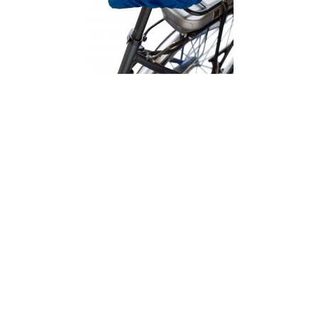
OSŁONA NA SIODEŁKO ROWEROWE RPET V7257
3.24 zł