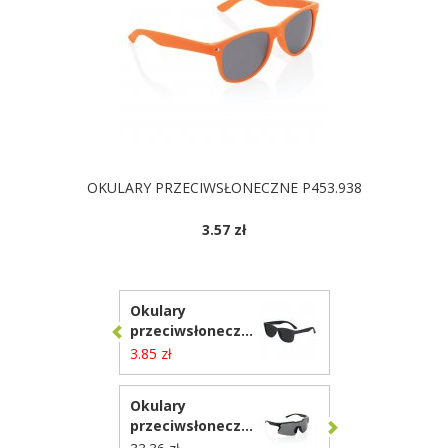
OKULARY PRZECIWSŁONECZNE P453.938
3.57 zł
Okulary
przeciwsłoneczne
ze słomy
3.85 zł
pszenicznej,
rozmiar dziecięcy
Okulary
VA288
przeciwsłoneczne
z polaryzacją