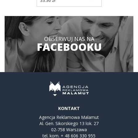
33.36 zł
SproShield
P453.8601
OBSERWUJ NAS NA
FACEBOOKU
KONTAKT
Agencja Reklamowa Malamut
Al. Gen. Sikorskiego 13 lok. 27
02-758 Warszawa
tel. kom.
+ 48 606 330 955