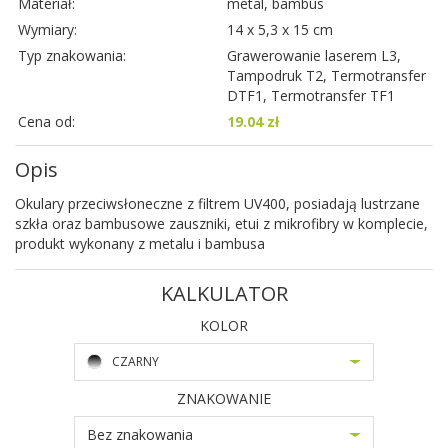
Materiał:
metal, bambus
Wymiary:
14 x 5,3 x 15 cm
Typ znakowania:
Grawerowanie laserem L3,
Tampodruk T2, Termotransfer
DTF1, Termotransfer TF1
Cena od:
19.04 zł
Opis
Okulary przeciwsłoneczne z filtrem UV400, posiadają lustrzane
szkła oraz bambusowe zauszniki, etui z mikrofibry w komplecie,
produkt wykonany z metalu i bambusa
KALKULATOR
KOLOR
CZARNY
ZNAKOWANIE
Bez znakowania