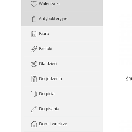
Walentynki
Antybakteryjne
Biuro
Breloki
Dla dzieci
Do jedzenia
ŚR
Do picia
D
Do pisania
Dom i wnętrze