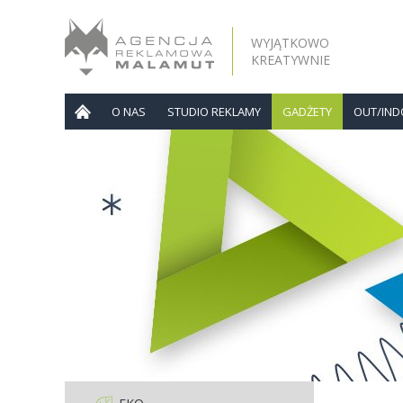
WYJĄTKOWO
KREATYWNIE
O NAS
STUDIO REKLAMY
GADŻETY
OUT/IN