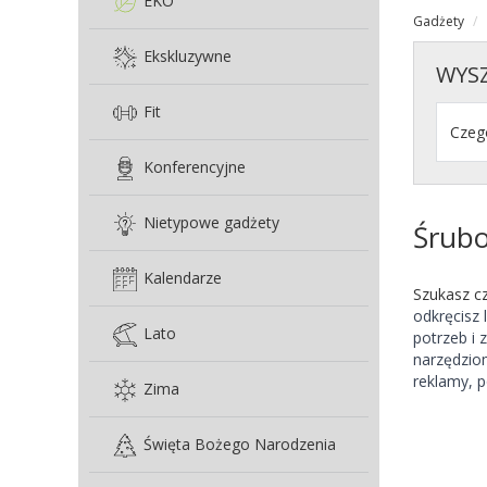
EKO
Gadżety
Ekskluzywne
WYS
Fit
Konferencyjne
Nietypowe gadżety
Śrubo
Kalendarze
Szukasz c
odkręcisz 
Lato
potrzeb i
narzędziom
reklamy, p
Zima
Święta Bożego Narodzenia