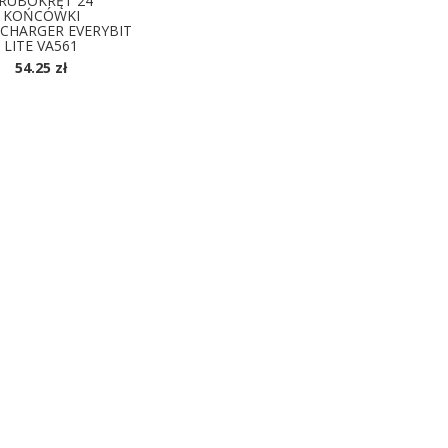
RUBOKRĘT 24
KOŃCÓWKI
CHARGER EVERYBIT
LITE VA561
54.25 zł
OSTĘPNE KOLORY