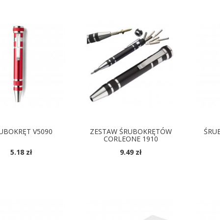
UBOKRĘT V5090
ZESTAW ŚRUBOKRĘTÓW
ŚRUB
CORLEONE 1910
5.18 zł
9.49 zł
OSTĘPNE KOLORY
DOSTĘPNE KOLORY
D