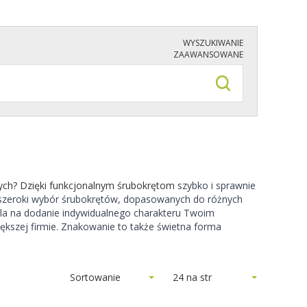
WYSZUKIWANIE
ZAAWANSOWANE
ych? Dzięki funkcjonalnym śrubokrętom
szybko i sprawnie
my szeroki wybór śrubokrętów, dopasowanych do różnych
la na dodanie indywidualnego charakteru Twoim
iększej firmie. Znakowanie to także świetna forma
Sortowanie
24 na str