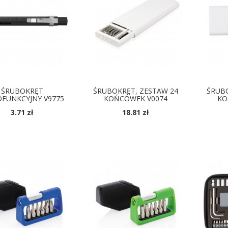
ŚRUBOKRĘT
ŚRUBOKRĘT, ZESTAW 24
ŚRUBO
OFUNKCYJNY V9775
KOŃCÓWEK V0074
KO
3.71 zł
18.81 zł
OSTĘPNE KOLORY
DOSTĘPNE KOLORY
D