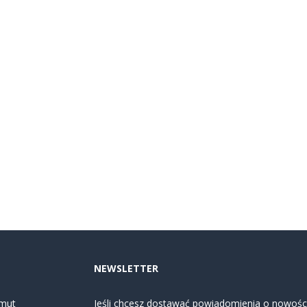
NEWSLETTER
mut
Jeśli chcesz dostawać powiadomienia o nowości