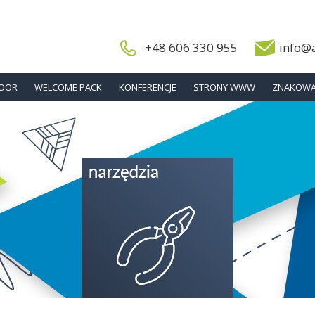
+48 606 330 955
info@
DOOR
WELCOME PACK
KONFERENCJE
STRONY WWW
ZNAKOWA