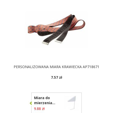
PERSONALIZOWANA MIARA KRAWIECKA AP718671
7.57 zł
DOSTĘPNE KOLORY
Miara do
mierzenia
wzrostu 2m
9.88 zł
VA300