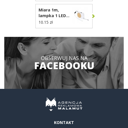
Miara 1m,
lampka 1 LED
VA341
10.15 zł
OBSERWUJ NAS NA
FACEBOOKU
KONTAKT