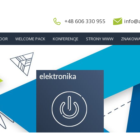
+48 606 330 955
info@
DOOR
WELCOME PACK
KONFERENCJE
STRONY WWW
ZNAKOWA