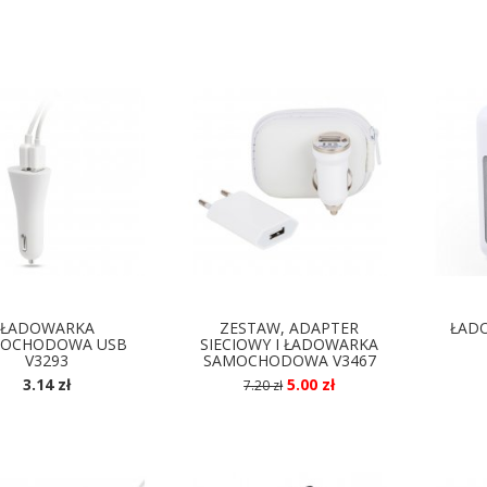
ŁADOWARKA
ZESTAW, ADAPTER
ŁAD
OCHODOWA USB
SIECIOWY I ŁADOWARKA
V3293
SAMOCHODOWA V3467
3.14 zł
5.00 zł
7.20 zł
OSTĘPNE KOLORY
DOSTĘPNE KOLORY