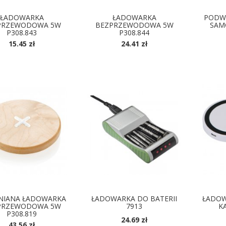
ŁADOWARKA
ŁADOWARKA
PODW
PRZEWODOWA 5W
BEZPRZEWODOWA 5W
SAM
P308.843
P308.844
15.45 zł
24.41 zł
NIANA ŁADOWARKA
ŁADOWARKA DO BATERII
ŁADOW
PRZEWODOWA 5W
7913
K
P308.819
24.69 zł
43.56 zł