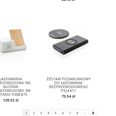
OSTĘPNE KOLORY
ŁADOWARKA
ZESTAW PODARUNKOWY
RZEWODOWA 5W,
DO ŁADOWANIA
GŁOŚNIK
BEZPRZEWODOWEGO
PRZEWODOWY 3W
P324.611
TARIO P308.873
73.54 zł
129.32 zł
1
2
3
4
5
6
7
8
...