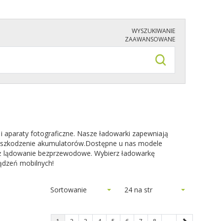
WYSZUKIWANIE
ZAAWANSOWANE
 aparaty fotograficzne. Nasze ładowarki zapewniają
y uszkodzenie akumulatorów.Dostępne u nas modele
 też lądowanie bezprzewodowe. Wybierz ładowarkę
ądzeń mobilnych!
Sortowanie
24 na str