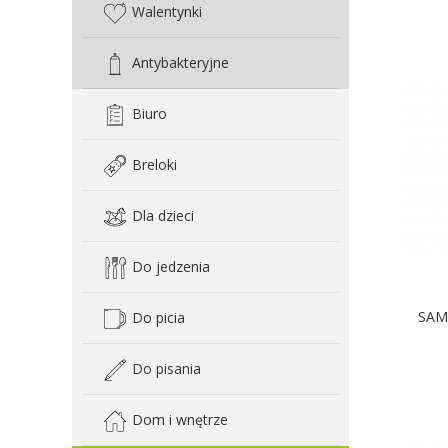
Walentynki
Antybakteryjne
Biuro
Breloki
Dla dzieci
Do jedzenia
SAM
Do picia
Do pisania
D
Dom i wnętrze