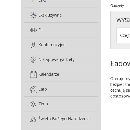
EKO
Gadżety
Ekskluzywne
WYS
Fit
Konferencyjne
Nietypowe gadżety
Ładow
Kalendarze
Oferujemy
bezpieczn
Lato
cechują si
dostosowa
Zima
Święta Bożego Narodzenia