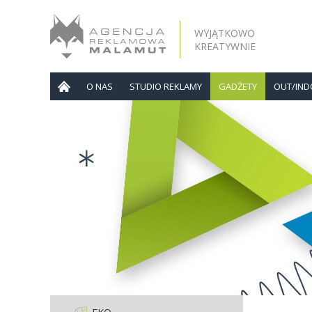
WYJĄTKOWO
KREATYWNIE
O NAS
STUDIO REKLAMY
GADŻETY
OUT/IN