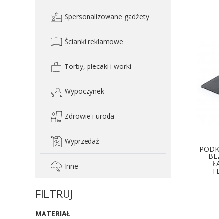
Spersonalizowane gadżety
Ścianki reklamowe
Torby, plecaki i worki
Wypoczynek
Zdrowie i uroda
Wyprzedaż
PODK
BE
Ł
Inne
T
FILTRUJ
D
MATERIAŁ