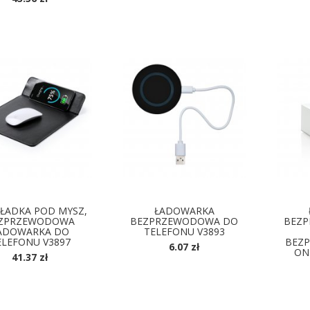
DOSTĘPNE KOLORY
D
ŁADKA POD MYSZ,
ŁADOWARKA
ZPRZEWODOWA
BEZPRZEWODOWA DO
BEZP
ADOWARKA DO
TELEFONU V3893
ELEFONU V3897
BEZ
6.07 zł
ON
41.37 zł
DOSTĘPNE KOLORY
OSTĘPNE KOLORY