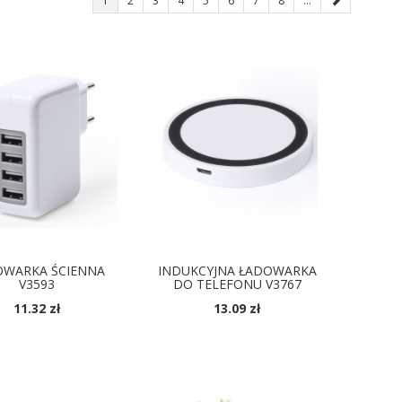
1
2
3
4
5
6
7
8
...
OWARKA ŚCIENNA
INDUKCYJNA ŁADOWARKA
V3593
DO TELEFONU V3767
11.32 zł
13.09 zł
DOSTĘPNE KOLORY