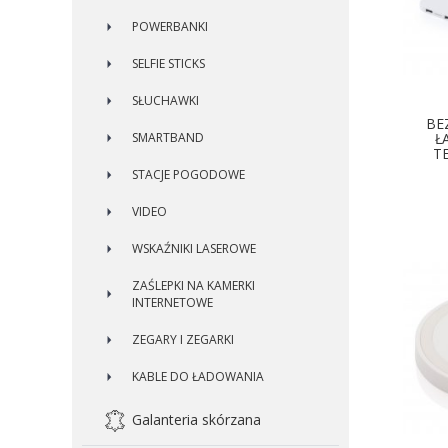
POWERBANKI
SELFIE STICKS
SŁUCHAWKI
BE
SMARTBAND
Ł
T
STACJE POGODOWE
D
VIDEO
WSKAŹNIKI LASEROWE
ZAŚLEPKI NA KAMERKI
INTERNETOWE
ZEGARY I ZEGARKI
KABLE DO ŁADOWANIA
Galanteria skórzana