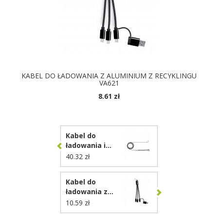
KABEL DO ŁADOWANIA Z ALUMINIUM Z RECYKLINGU
VA621
8.61 zł
DOSTĘPNE KOLORY
Kabel do
ładowania i
synchronizacji
40.32 zł
BrandCharger
Trident 2+
Kabel do
VA557
ładowania z
aluminium z
10.59 zł
recyklingu