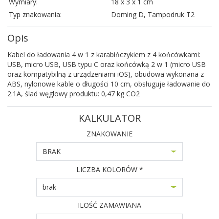
Wymiary:
18 x 3 x 1 cm
Typ znakowania:
Doming D, Tampodruk T2
Opis
Kabel do ładowania 4 w 1 z karabińczykiem z 4 końcówkami:
USB, micro USB, USB typu C oraz końcówką 2 w 1 (micro USB
oraz kompatybilną z urządzeniami iOS), obudowa wykonana z
ABS, nylonowe kable o długości 10 cm, obsługuje ładowanie do
2.1A, ślad węglowy produktu: 0,47 kg CO2
KALKULATOR
ZNAKOWANIE
BRAK
LICZBA KOLORÓW *
brak
ILOŚĆ ZAMAWIANA