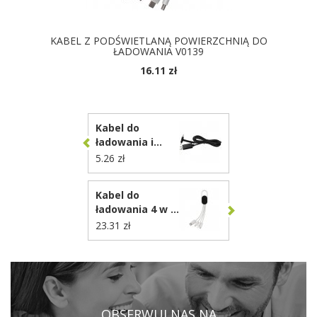
KABEL Z PODŚWIETLANĄ POWIERZCHNIĄ DO
ŁADOWANIA V0139
16.11 zł
DOSTĘPNE KOLORY
Kabel do
ładowania i
synchronizacji,
5.26 zł
stojak na
telefon V0130
Kabel do
ładowania 4 w 1
z
23.31 zł
karabińczykiem
P302.073
OBSERWUJ NAS NA