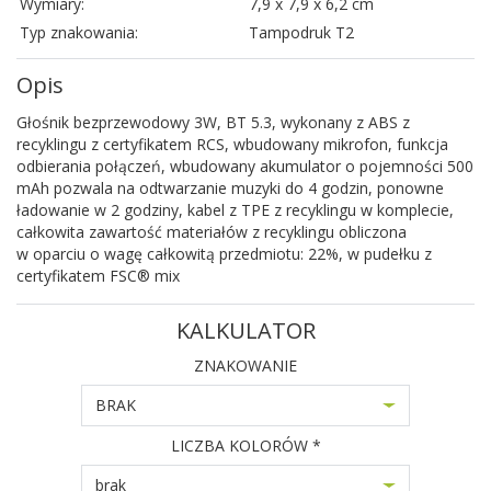
Wymiary:
7,9 x 7,9 x 6,2 cm
Typ znakowania:
Tampodruk T2
Opis
Głośnik bezprzewodowy 3W, BT 5.3, wykonany z ABS z
recyklingu z certyfikatem RCS, wbudowany mikrofon, funkcja
odbierania połączeń, wbudowany akumulator o pojemności 500
mAh pozwala na odtwarzanie muzyki do 4 godzin, ponowne
ładowanie w 2 godziny, kabel z TPE z recyklingu w komplecie,
całkowita zawartość materiałów z recyklingu obliczona
w oparciu o wagę całkowitą przedmiotu: 22%, w pudełku z
certyfikatem FSC® mix
KALKULATOR
ZNAKOWANIE
BRAK
LICZBA KOLORÓW *
brak