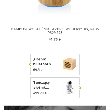
BAMBUSOWY GŁOŚNIK BEZPRZEWODOWY 3W, RABS
P329.593
41.76 zł
głośnik
bluetooth
AP722098
69.5 zł
Tańczący
głośnik
bezprzewodowy
499.28 zł
robot Robert
P330.3503