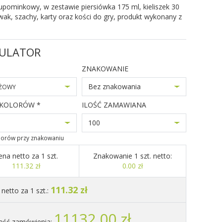
pominkowy, w zestawie piersiówka 175 ml, kieliszek 30
wak, szachy, karty oraz kości do gry, produkt wykonany z
ULATOR
ZNAKOWANIE
Bez znakowania
ŻOWY
 KOLORÓW *
ILOŚĆ ZAMAWIANA
100
olorów przy znakowaniu
ena netto za 1 szt.
Znakowanie 1 szt. netto:
111.32 zł
0.00 zł
111.32 zł
netto za 1 szt.:
11132.00 zł
ość zamówienia: