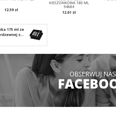
KIESZONKOWA 180 ML
94684
12.59 zł
12.61 zł
OSTĘPNE KOLORY
D
DOSTĘPNE KOLORY
wka 175 ml ze
erdzewnej z
gu, 2 kieliszki,
A706
OBSERWUJ NAS
FACEBO