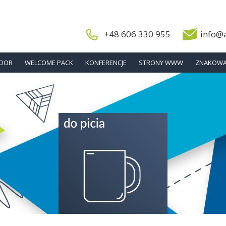
+48 606 330 955
info@
DOOR
WELCOME PACK
KONFERENCJE
STRONY WWW
ZNAKOWA