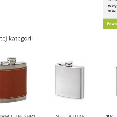
Wszys
oraz 
Powi
tej kategorii
ÓWKA 100 ML VA429
MUSE. BUTELKA
PIERS