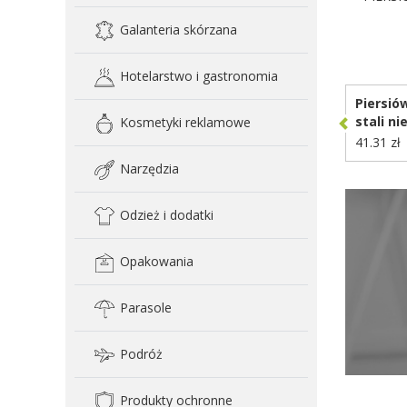
Galanteria skórzana
D
Hotelarstwo i gastronomia
Piersió
stali ni
Kosmetyki reklamowe
recyklin
41.31 zł
lejek V
Narzędzia
Odzież i dodatki
Opakowania
Parasole
Podróż
Produkty ochronne