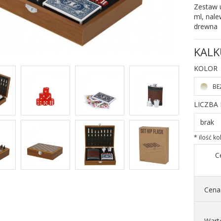
Zestaw u
ml, nale
drewna
KALK
KOLOR
BE
LICZBA
brak
* ilość k
C
Cena 
Wart