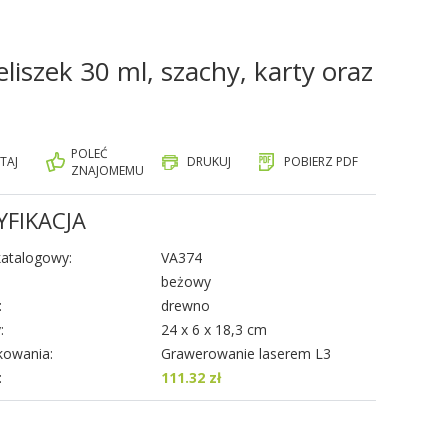
iszek 30 ml, szachy, karty oraz
POLEĆ
TAJ
DRUKUJ
POBIERZ PDF
ZNAJOMEMU
YFIKACJA
atalogowy:
VA374
beżowy
:
drewno
:
24 x 6 x 18,3 cm
kowania:
Grawerowanie laserem L3
:
111.32 zł