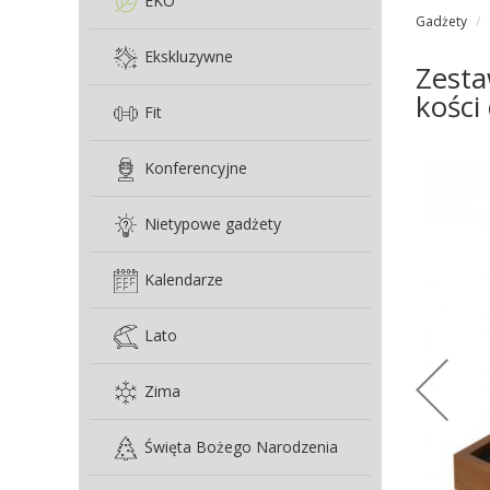
EKO
Gadżety
Ekskluzywne
Zesta
kości
Fit
Konferencyjne
Nietypowe gadżety
Kalendarze
Lato
Zima
Święta Bożego Narodzenia