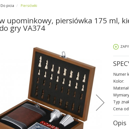
Do picia
Piersiówki
w upominkowy, piersiówka 175 ml, kiel
 do gry VA374
ZAPY
SPEC
Numer k
Kolor:
Materiał
Wymiary
Typ zna
Cena od
Opis