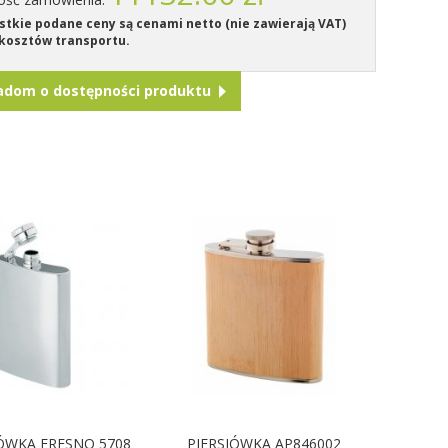
tkie podane ceny są cenami netto (nie zawierają VAT)
kosztów transportu.
adom o dostępności produktu
IÓWKA FRESNO 5708
PIERSIÓWKA AP846002