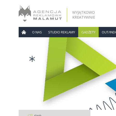
WYJĄTKOWO
KREATYWNIE
O NAS
STUDIO REKLAMY
GADŻETY
OUT/IN