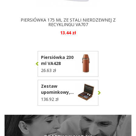
PIERSIÓWKA 175 ML ZE STALI NIERDZEWNEJ Z
RECYKLINGU VA707
13.44 zł
DOSTĘPNE KOLORY
Piersiówka 230
ml VA428
26.63 zł
Zestaw
upominkowy,
piersiówka 175
136.92 zł
ml, kieliszek 30
ml, szachy,
karty oraz kości
do gry VA374