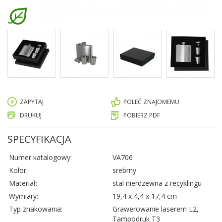
ZAPYTAJ
POLEĆ ZNAJOMEMU
DRUKUJ
POBIERZ PDF
SPECYFIKACJA
Numer katalogowy:
VA706
Kolor:
srebrny
Materiał:
stal nierdzewna z recyklingu
Wymiary:
19,4 x 4,4 x 17,4 cm
Typ znakowania:
Grawerowanie laserem L2,
Tampodruk T3