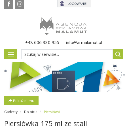
LOGOWANIE
+48 606 330 955
info@armalamut.pl
Pokaż
menu
Pokaż menu
Gadżety
Do picia
Piersiówki
Piersiówka 175 ml ze stali