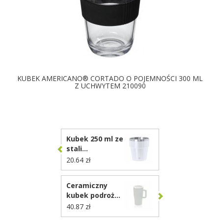
KUBEK AMERICANO® CORTADO O POJEMNOŚCI 300 ML
Z UCHWYTEM 210090
DOSTĘPNE KOLORY
Kubek 250 ml ze
stali
nierdzewnej z
20.64 zł
recyklingu
VA682
Ceramiczny
kubek podrożny
490 ml
40.87 zł
P437.2203