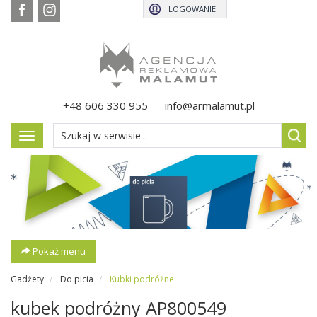
LOGOWANIE
+48 606 330 955
info@armalamut.pl
Pokaż
menu
Pokaż menu
Gadżety
Do picia
Kubki podróżne
kubek podróżny AP800549