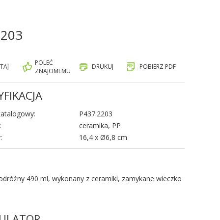
2203
POLEĆ
TAJ
DRUKUJ
POBIERZ PDF
ZNAJOMEMU
YFIKACJA
atalogowy:
P437.2203
:
ceramika, PP
:
16,4 x Ø6,8 cm
odróżny 490 ml, wykonany z ceramiki, zamykane wieczko
ULATOR