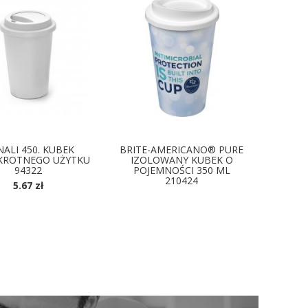
ALI 450. KUBEK
BRITE-AMERICANO® PURE
KROTNEGO UŻYTKU
IZOLOWANY KUBEK O
94322
POJEMNOŚCI 350 ML
210424
5.67 zł
DOSTĘPNE KOLORY
OSTĘPNE KOLORY