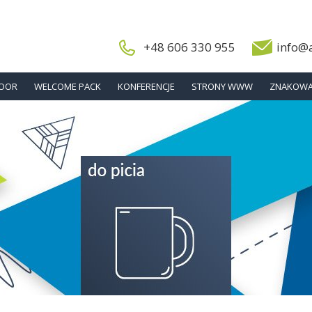
+48 606 330 955
info@
DOOR
WELCOME PACK
KONFERENCJE
STRONY WWW
ZNAKOWA