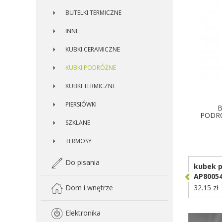
BUTELKI TERMICZNE
INNE
KUBKI CERAMICZNE
KUBKI PODRÓŻNE
KUBKI TERMICZNE
PIERSIÓWKI
B
PODRÓ
SZKLANE
D
TERMOSY
Do pisania
kubek p
AP8005
32.15 zł
Dom i wnętrze
Elektronika