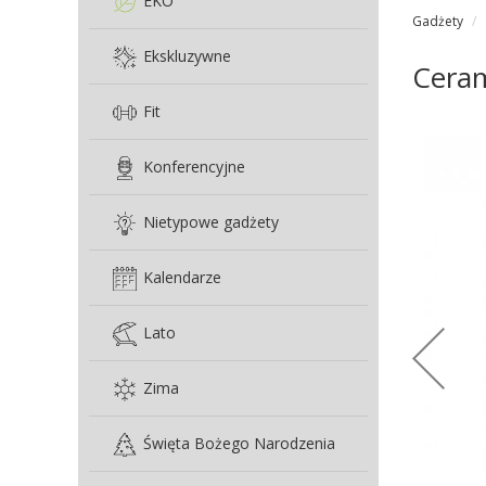
EKO
Gadżety
Ekskluzywne
Ceram
Fit
Konferencyjne
Nietypowe gadżety
Kalendarze
Lato
Zima
Święta Bożego Narodzenia