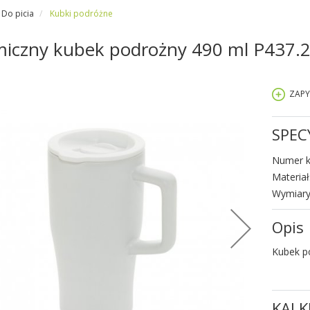
Do picia
Kubki podróżne
iczny kubek podrożny 490 ml P437.
ZAPY
SPEC
Numer k
Materiał
Wymiary
Opis
Kubek p
KALK