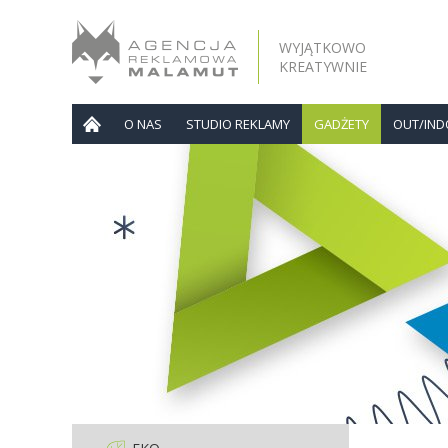
WYJĄTKOWO
KREATYWNIE
O NAS
STUDIO REKLAMY
GADŻETY
OUT/IN