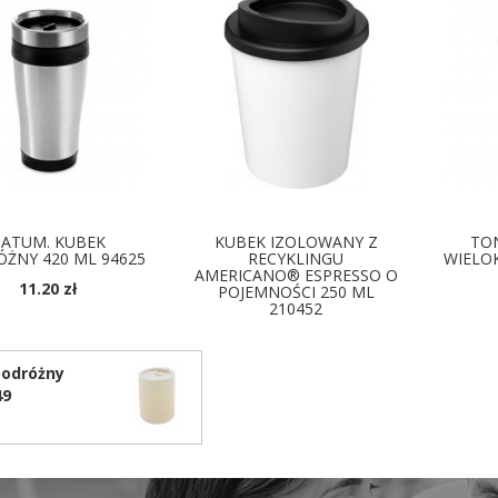
ATUM. KUBEK
KUBEK IZOLOWANY Z
TON
ŻNY 420 ML 94625
RECYKLINGU
WIELO
AMERICANO® ESPRESSO O
11.20 zł
POJEMNOŚCI 250 ML
210452
OSTĘPNE KOLORY
D
DOSTĘPNE KOLORY
odróżny
49