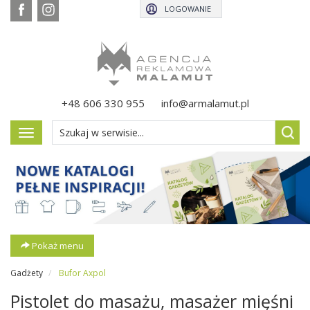
LOGOWANIE
+48 606 330 955
info@armalamut.pl
Pokaż
menu
Pokaż menu
Gadżety
Bufor Axpol
Pistolet do masażu, masażer mięśni