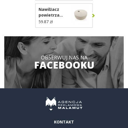
P457.0019
Nawilżacz
powietrza
Breevia
59.87 zł
P457.0219
OBSERWUJ NAS NA
FACEBOOKU
KONTAKT