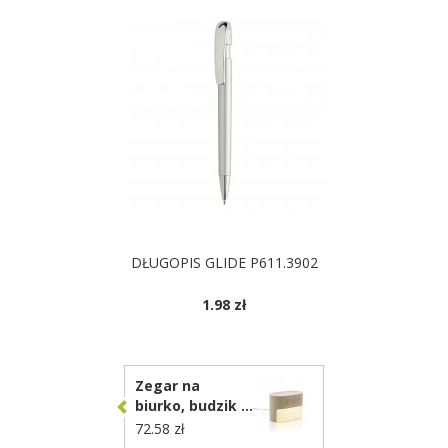
DŁUGOPIS GLIDE P611.3902
1.98 zł
Zegar na
biurko, budzik z
funkcją białego
72.58 zł
szumu