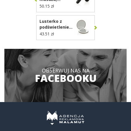
masażer mięśni
50.15 zł
P457.0101
Lusterko z
podświetleniem
LED Lumora
43.51 zł
P457.0319
OBSERWUJ NAS NA
FACEBOOKU