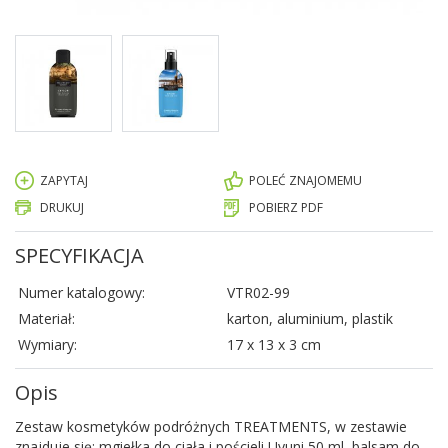
ZAPYTAJ
POLEĆ ZNAJOMEMU
DRUKUJ
POBIERZ PDF
SPECYFIKACJA
Numer katalogowy:
VTR02-99
Materiał:
karton, aluminium, plastik
Wymiary:
17 x 13 x 3 cm
Opis
Zestaw kosmetyków podróżnych TREATMENTS, w zestawie
znajduje się: mgiełka do ciała i pościeli Uyuni 50 ml, balsam do