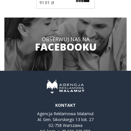
Small
91.01 zł
TREATMENTS
VTR03
OBSERWUJ NAS NA
FACEBOOKU
KONTAKT
Agencja Reklamowa Malamut
Al. Gen. Sikorskiego 13 lok. 27
02-758 Warszawa