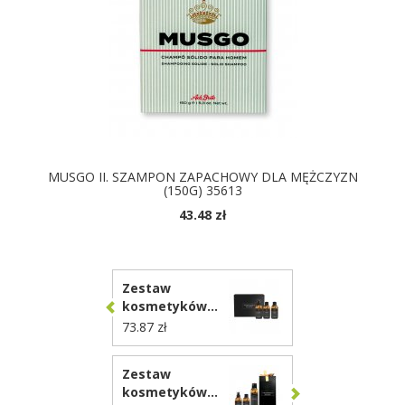
MUSGO II. SZAMPON ZAPACHOWY DLA MĘŻCZYZN
(150G) 35613
43.48 zł
DOSTĘPNE KOLORY
Zestaw
kosmetyków
Body &
73.87 zł
Fragnance
Mailbox
Zestaw
TREATMENTS
kosmetyków
VTR01