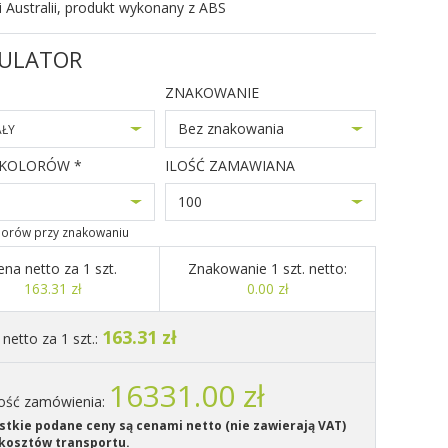
 i Australii, produkt wykonany z ABS
ULATOR
ZNAKOWANIE
Bez znakowania
AŁY
 KOLORÓW *
ILOŚĆ ZAMAWIANA
100
olorów przy znakowaniu
ena netto za 1 szt.
Znakowanie 1 szt. netto:
163.31 zł
0.00 zł
163.31 zł
netto za 1 szt.:
16331.00 zł
ość zamówienia:
tkie podane ceny są cenami netto (nie zawierają VAT)
kosztów transportu.