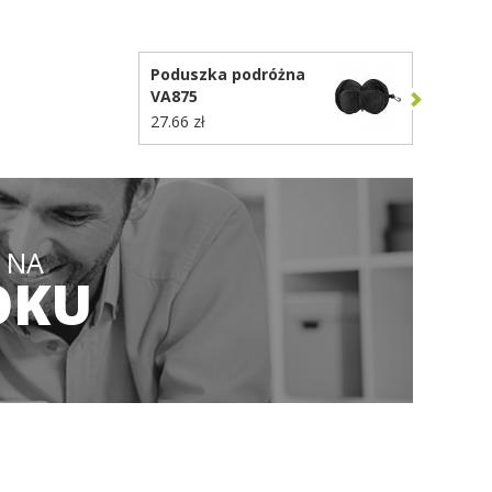
OSTĘPNE KOLORY
DOSTĘPNE KOLORY
Poduszka podróżna
VA875
27.66 zł
 NA
OKU