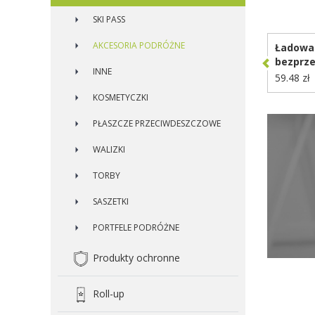
D
SKI PASS
AKCESORIA PODRÓŻNE
Ładowa
bezprz
INNE
RABS, k
59.48 zł
ładowan
KOSMETYCZKI
komplec
PŁASZCZE PRZECIWDESZCZOWE
WALIZKI
TORBY
SASZETKI
PORTFELE PODRÓŻNE
Produkty ochronne
Roll-up