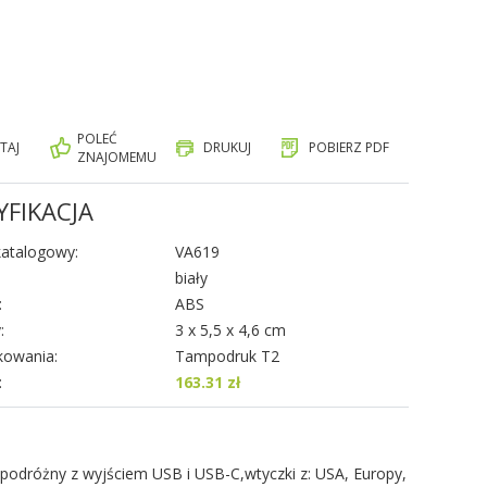
POLEĆ
TAJ
DRUKUJ
POBIERZ PDF
ZNAJOMEMU
YFIKACJA
atalogowy:
VA619
biały
:
ABS
:
3 x 5,5 x 4,6 cm
kowania:
Tampodruk T2
:
163.31 zł
podróżny z wyjściem USB i USB-C,wtyczki z: USA, Europy,