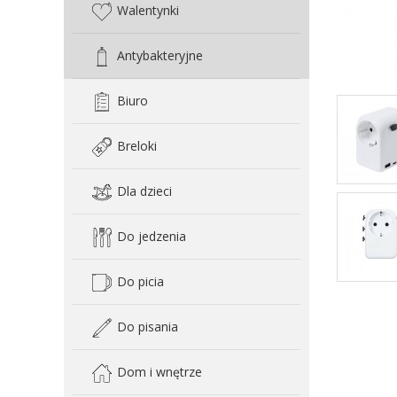
Walentynki
Antybakteryjne
Biuro
Breloki
Dla dzieci
Do jedzenia
Do picia
Do pisania
Dom i wnętrze