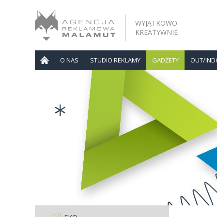
WYJĄTKOWO
KREATYWNIE
O NAS
STUDIO REKLAMY
GADŻETY
OUT/IN