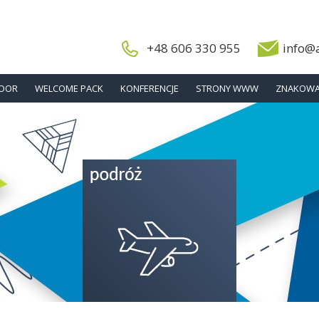
+48 606 330 955
info@
DOOR
WELCOME PACK
KONFERENCJE
STRONY WWW
ZNAKOWA