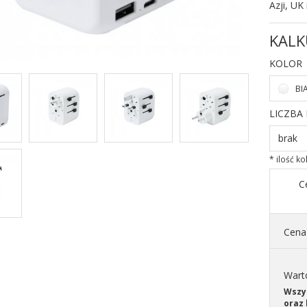
Azji, UK
KALK
KOLOR
BI
LICZBA
brak
* ilość k
C
Cena 
Wart
Wszys
oraz 