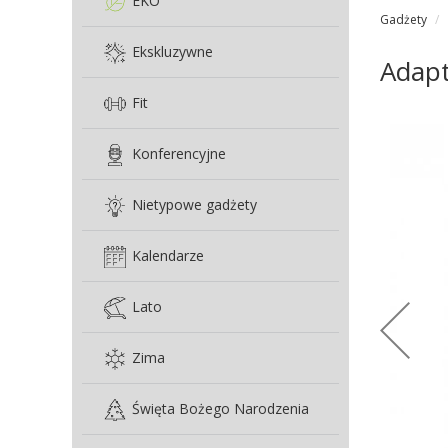
EKO
Gadżety
Ekskluzywne
Adapt
Fit
Konferencyjne
Nietypowe gadżety
Kalendarze
Lato
Zima
Święta Bożego Narodzenia