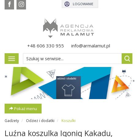
LOGOWANIE
+48 606 330 955
info@armalamut.pl
Pokaż
menu
Pokaż menu
Gadżety
Odzież i dodatki
Koszulki
Luźna koszulka Iqoniq Kakadu,