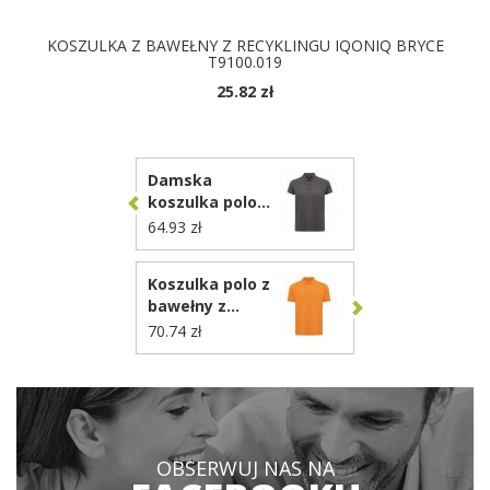
KOSZULKA Z BAWEŁNY Z RECYKLINGU IQONIQ BRYCE
T9100.019
25.82 zł
DOSTĘPNE KOLORY
Damska
koszulka polo
Iqoniq
64.93 zł
Yosemite,
tkanina pique z
Koszulka polo z
bawełny z
bawełny z
recyklingu
recyklingu
70.74 zł
T4200.019
Iqoniq Yosemite
T9200.044
OBSERWUJ NAS NA