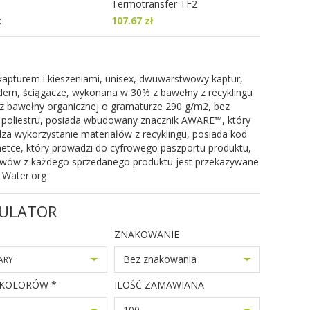
Termotransfer TF2
:
107.67 zł
kapturem i kieszeniami, unisex, dwuwarstwowy kaptur,
ern, ściągacze, wykonana w 30% z bawełny z recyklingu
 z bawełny organicznej o gramaturze 290 g/m2, bez
 poliestru, posiada wbudowany znacznik AWARE™, który
za wykorzystanie materiałów z recyklingu, posiada kod
etce, który prowadzi do cyfrowego paszportu produktu,
wów z każdego sprzedanego produktu jest przekazywane
 Water.org
ULATOR
ZNAKOWANIE
Bez znakowania
ARY
 KOLORÓW *
ILOŚĆ ZAMAWIANA
100