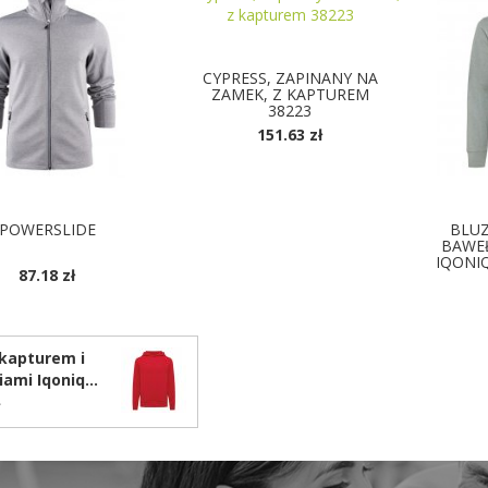
CYPRESS, ZAPINANY NA
ZAMEK, Z KAPTUREM
38223
151.63 zł
DOSTĘPNE KOLORY
POWERSLIDE
BLUZ
BAWEŁ
IQONIQ
87.18 zł
OSTĘPNE KOLORY
D
 kapturem i
iami Iqoniq
 bawełny z
ł
ngu T9405.029