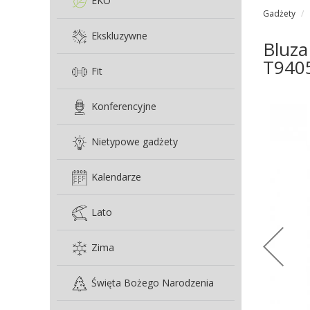
EKO
Gadżety
Ekskluzywne
Bluza
T940
Fit
Konferencyjne
Nietypowe gadżety
Kalendarze
Lato
Zima
Święta Bożego Narodzenia