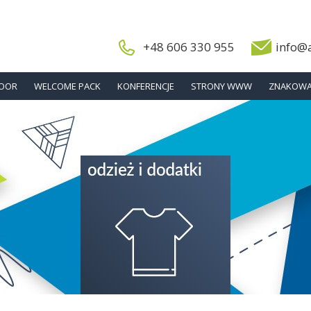
+48 606 330 955
info@
DOOR
WELCOME PACK
KONFERENCJE
STRONY WWW
ZNAKOWA