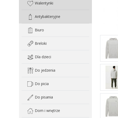
Walentynki
Antybakteryjne
Biuro
Breloki
Dla dzieci
Do jedzenia
Do picia
Do pisania
Dom i wnętrze