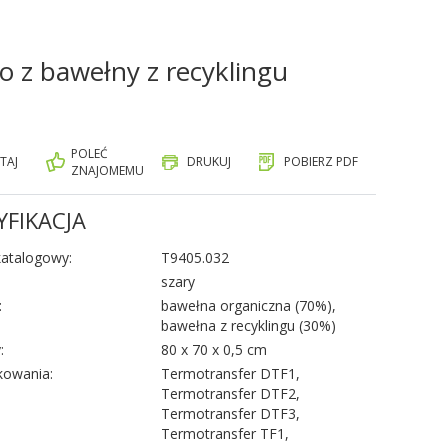
o z bawełny z recyklingu
POLEĆ
TAJ
DRUKUJ
POBIERZ PDF
ZNAJOMEMU
YFIKACJA
atalogowy:
T9405.032
szary
:
bawełna organiczna (70%),
bawełna z recyklingu (30%)
:
80 x 70 x 0,5 cm
kowania:
Termotransfer DTF1,
Termotransfer DTF2,
Termotransfer DTF3,
Termotransfer TF1,