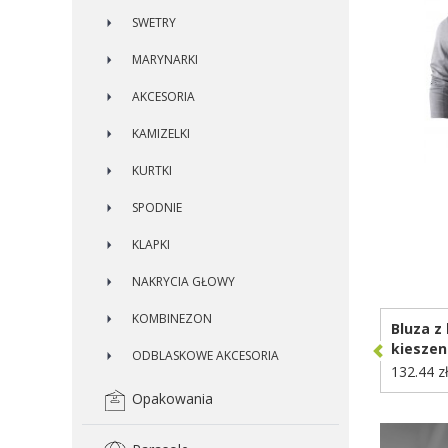
SWETRY
MARYNARKI
AKCESORIA
KAMIZELKI
KURTKI
SPODNIE
KLAPKI
D
NAKRYCIA GŁOWY
KOMBINEZON
Bluza z
kieszen
ODBLASKOWE AKCESORIA
Yengo z
132.44 z
recykli
Opakowania