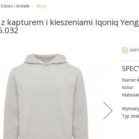
Odzież i dodatki
Bluzy
 z kapturem i kieszeniami Iqoniq Yeng
5.032
ZAPY
SPEC
Numer k
Kolor:
Materiał
Wymiary
Typ zna