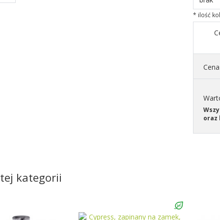
* ilość k
C
Cena 
Wart
Wszys
oraz 
tej kategorii