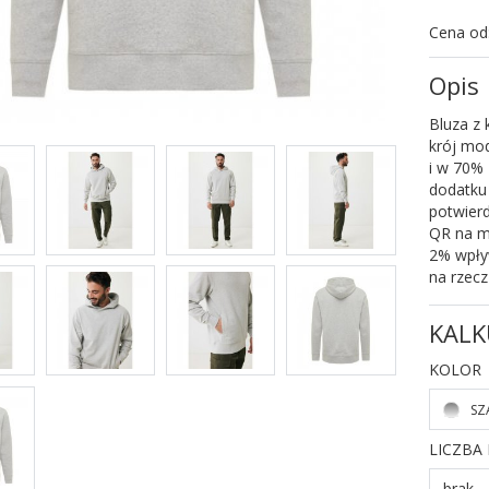
Cena od
Opis
Bluza z 
krój mod
i w 70%
dodatku
potwierd
QR na m
2% wpły
na rzecz
KALK
KOLOR
SZ
LICZBA
brak