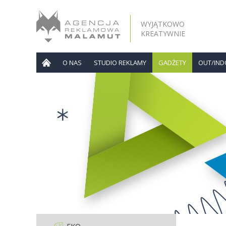
WYJĄTKOWO
KREATYWNIE
O NAS
STUDIO REKLAMY
GADŻETY
OUT/IN