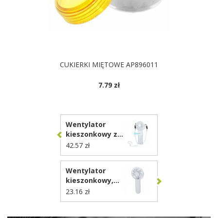
CUKIERKI MIĘTOWE AP896011
7.79 zł
DOSTĘPNE KOLORY
Wentylator
kieszonkowy ze
spryskiwaczem,
42.57 zł
smycz VA302
Wentylator
kieszonkowy,
składany VA741
23.16 zł