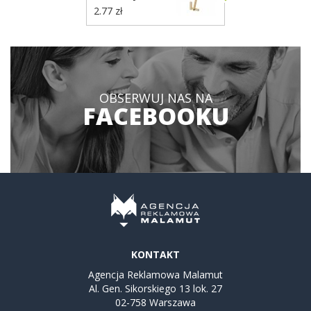
ołówek VA627
2.77 zł
OBSERWUJ NAS NA
FACEBOOKU
KONTAKT
Agencja Reklamowa Malamut
Al. Gen. Sikorskiego 13 lok. 27
02-758 Warszawa