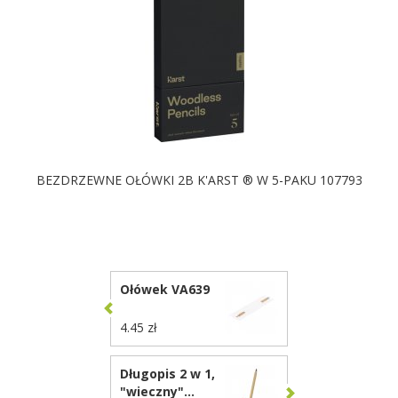
BEZDRZEWNE OŁÓWKI 2B K'ARST ® W 5-PAKU 107793
DOSTĘPNE KOLORY
Ołówek VA639
4.45 zł
Długopis 2 w 1,
"wieczny"