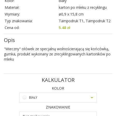
Kolor:
biały
Materiał:
karton po mleku z recyklingu
Wymiary:
ø0,9 x 15,8 cm
Typ znakowania:
Tampodruk T1, Tampodruk T2
Cena od:
5.48 zł
Opis
"Wieczny" ołówek ze specjalną wolnościerającą się końcówką,
gumka, produkt wykonany ze zrecyklingowanych kartoników po
mleku
KALKULATOR
KOLOR
BIAŁY
ZNAKOWANIE