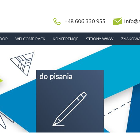
+48 606 330 955
info@
DOOR
WELCOME PACK
KONFERENCJE
STRONY WWW
ZNAKOWA