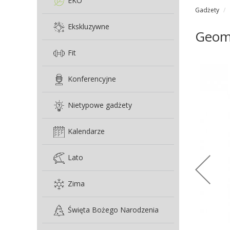
EKO
Gadżety
Ekskluzywne
Geome
Fit
Konferencyjne
Nietypowe gadżety
Kalendarze
Lato
Zima
Święta Bożego Narodzenia