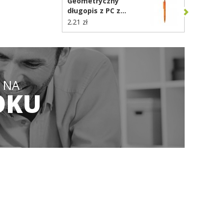
Geometryczny
długopis z PC z
recyklingu X3 Frosted
2.21 zł
P611.3308
 NA
OKU