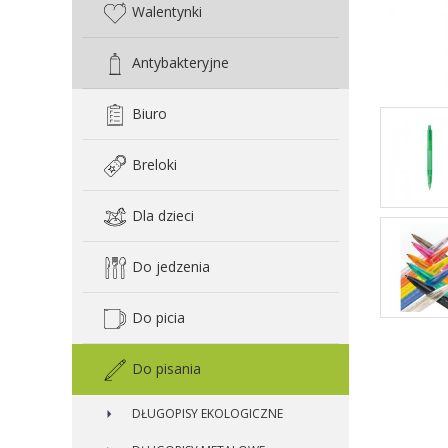
Walentynki
Antybakteryjne
Biuro
Breloki
Dla dzieci
Do jedzenia
Do picia
Do pisania
DŁUGOPISY EKOLOGICZNE