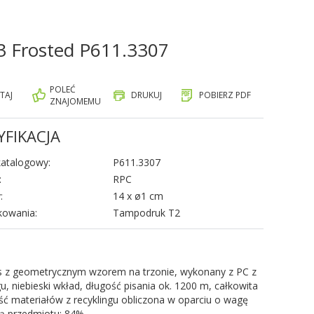
X3 Frosted P611.3307
POLEĆ
TAJ
DRUKUJ
POBIERZ PDF
ZNAJOMEMU
YFIKACJA
atalogowy:
P611.3307
:
RPC
:
14 x ø1 cm
kowania:
Tampodruk T2
s z geometrycznym wzorem na trzonie, wykonany z PC z
gu, niebieski wkład, długość pisania ok. 1200 m, całkowita
ć materiałów z recyklingu obliczona w oparciu o wagę
tą przedmiotu: 84%