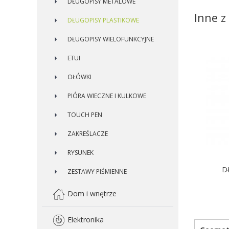
DŁUGOPISY METALOWE
Inne z 
DŁUGOPISY PLASTIKOWE
DŁUGOPISY WIELOFUNKCYJNE
ETUI
OŁÓWKI
PIÓRA WIECZNE I KULKOWE
TOUCH PEN
ZAKREŚLACZE
RYSUNEK
D
ZESTAWY PIŚMIENNE
Dom i wnętrze
D
Elektronika