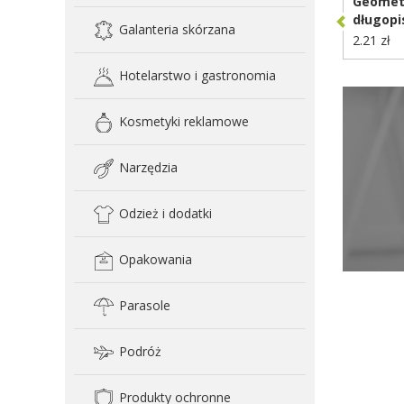
Geomet
długopi
Galanteria skórzana
recykli
2.21 zł
P611.33
Hotelarstwo i gastronomia
Kosmetyki reklamowe
Narzędzia
Odzież i dodatki
Opakowania
Parasole
Podróż
Produkty ochronne