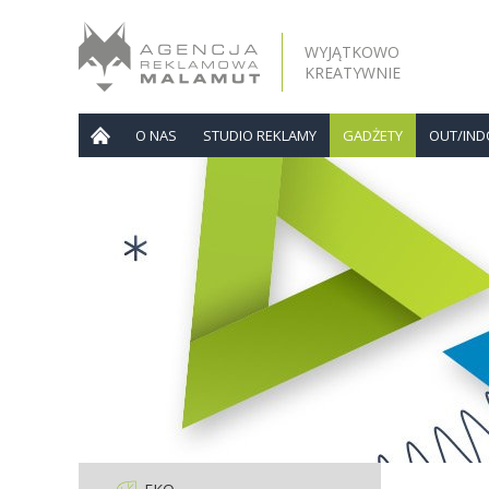
WYJĄTKOWO
KREATYWNIE
O NAS
STUDIO REKLAMY
GADŻETY
OUT/IN