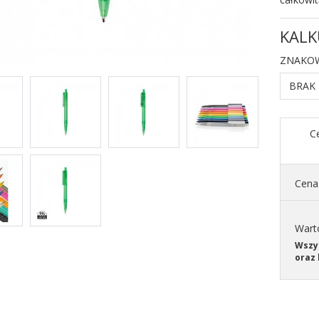
KALK
ZNAKO
BRAK
Ce
Cena 
Wart
Wszys
oraz 