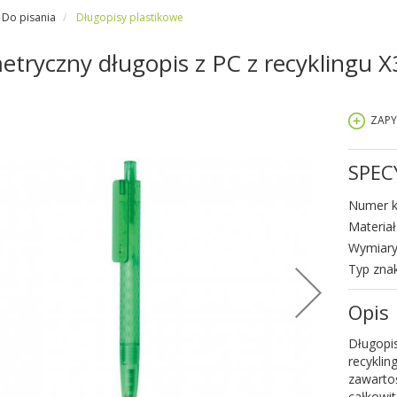
Do pisania
Długopisy plastikowe
tryczny długopis z PC z recyklingu 
ZAPY
SPEC
Numer k
Materiał
Wymiary
Typ zna
Opis
Długopi
recyklin
zawartoś
całkowi