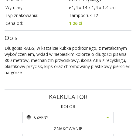
Wymiary:
ø1,4 x 14 x 1,4 x 1,4 cm
Typ znakowania:
Tampodruk T2
Cena od:
1.26 zł
Opis
Długopis RABS, w kształcie kubka podróżnego, z metalicznym
wykończeniem, wkład w niebieskim kolorze o długości pisania
800 metrów, mechanizm przyciskowy, ikona ABS z recyklingu,
plastikowy przycisk, klips oraz chromowany plastikowy pierścień
na górze
KALKULATOR
KOLOR
CZARNY
ZNAKOWANIE