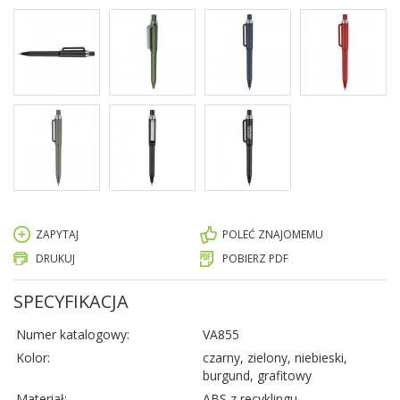
ZAPYTAJ
POLEĆ ZNAJOMEMU
DRUKUJ
POBIERZ PDF
SPECYFIKACJA
Numer katalogowy:
VA855
Kolor:
czarny, zielony, niebieski,
burgund, grafitowy
Materiał:
ABS z recyklingu