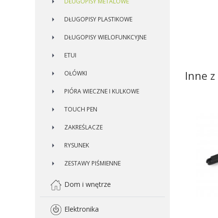
DŁUGOPISY METALOWE
DŁUGOPISY PLASTIKOWE
DŁUGOPISY WIELOFUNKCYJNE
ETUI
Inne z 
OŁÓWKI
PIÓRA WIECZNE I KULKOWE
TOUCH PEN
ZAKREŚLACZE
RYSUNEK
ZESTAWY PIŚMIENNE
Dom i wnętrze
Elektronika