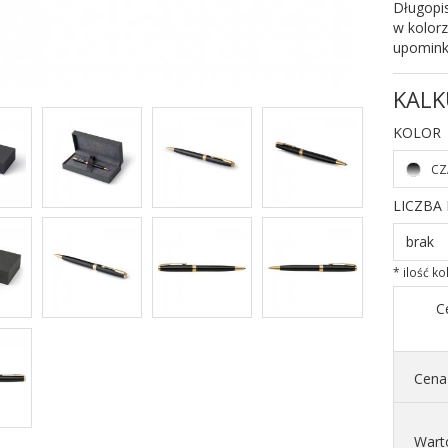
Długopi
w kolor
upominko
KALK
KOLOR
CZ
LICZBA
brak
* ilość k
C
Cena 
Wart