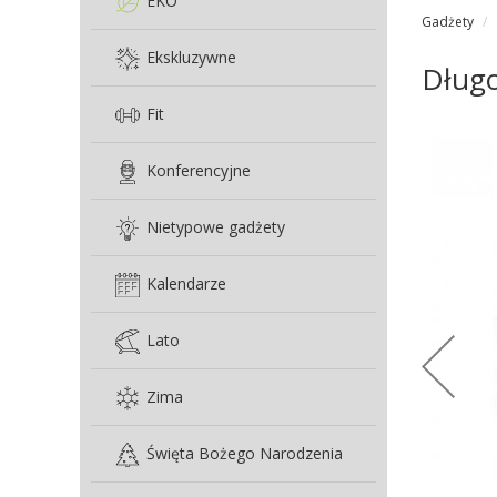
EKO
Gadżety
Ekskluzywne
Długo
Fit
Konferencyjne
Nietypowe gadżety
Kalendarze
Lato
Zima
Święta Bożego Narodzenia