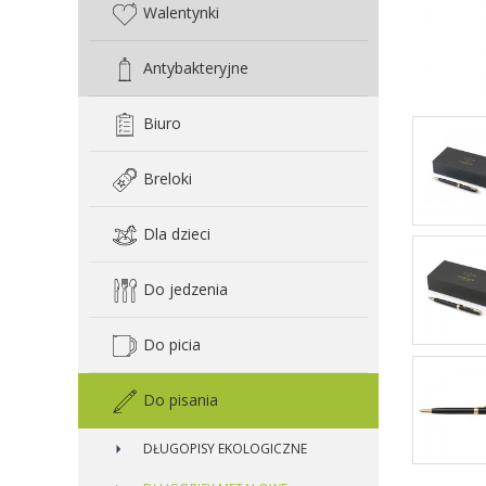
Walentynki
Antybakteryjne
Biuro
Breloki
Dla dzieci
Do jedzenia
Do picia
Do pisania
DŁUGOPISY EKOLOGICZNE