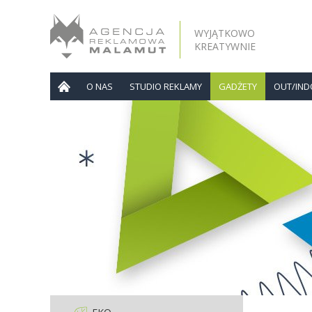
WYJĄTKOWO
KREATYWNIE
O NAS
STUDIO REKLAMY
GADŻETY
OUT/IN