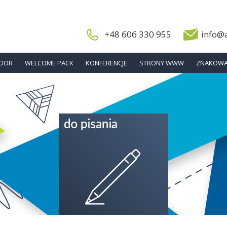
+48 606 330 955
info@
DOOR
WELCOME PACK
KONFERENCJE
STRONY WWW
ZNAKOWA