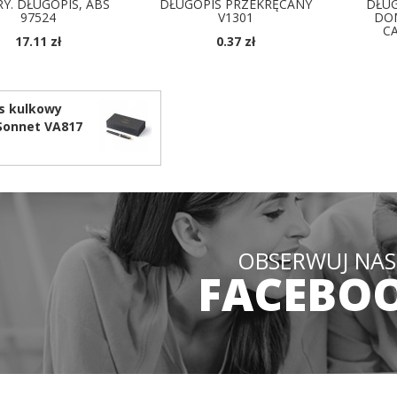
RY. DŁUGOPIS, ABS
DŁUGOPIS PRZEKRĘCANY
DŁU
97524
V1301
DOM
C
17.11 zł
0.37 zł
OSTĘPNE KOLORY
DOSTĘPNE KOLORY
D
s kulkowy
Sonnet VA817
OBSERWUJ NAS
FACEBO