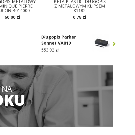
GOPIS METALOWY
BETA PLASTIC. DŁUGOPIS
INIQUE PIERRE
Z METALOWYM KLIPSEM
ARDIN B014000
81182
60.00 zł
0.78 zł
OSTĘPNE KOLORY
DOSTĘPNE KOLORY
Długopis Parker
Sonnet VA819
553.92 zł
 NA
OKU