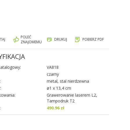
POLEĆ
TAJ
DRUKUJ
POBIERZ PDF
ZNAJOMEMU
YFIKACJA
atalogowy:
VA818
czarny
:
metal, stal nierdzewna
:
ø1 x 13,4 cm
kowania:
Grawerowanie laserem L2,
Tampodruk T2
:
490.96 zł