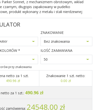
s Parker Sonnet, z mechanizmem obrotowym, wkład
ze czarnym, długopis zapakowany w pudełko
we, produkt wykonany z metalu i stali nierdzewnej
ULATOR
ZNAKOWANIE
Bez znakowania
ARNY
 KOLORÓW *
ILOŚĆ ZAMAWIANA
50
olorów przy znakowaniu
ena netto za 1 szt.
Znakowanie 1 szt. netto:
490.96 zł
0.00 zł
490.96 zł
netto za 1 szt.:
24548.00 zł
ość zamówienia: