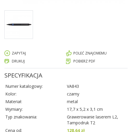
ZAPYTAJ
POLEĆ ZNAJOMEMU
DRUKUJ
POBIERZ PDF
SPECYFIKACJA
Numer katalogowy:
VA843
Kolor:
czarny
Materiał:
metal
Wymiary:
17,7 x 5,2 x 3,1 cm
Typ znakowania:
Grawerowanie laserem L2,
Tampodruk T2
Cena od:
128.64 zł