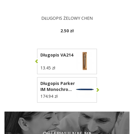
DŁUGOPIS ŻELOWY CHEN
2.50 zł
Długopis VA214
13.45 zł
Długopis Parker
IM Monochrome
PVD VA845
174.94 zł
OBSERWUJ NAS NA