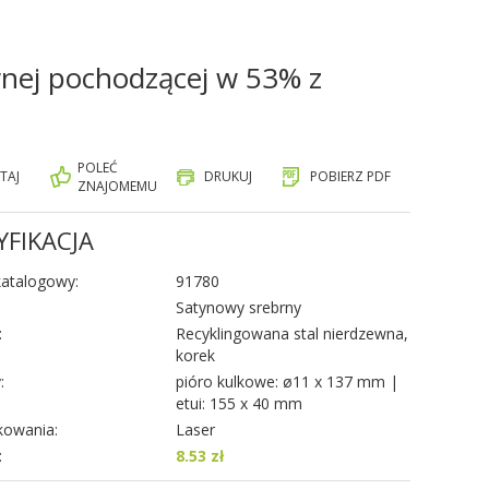
wnej pochodzącej w 53% z
POLEĆ
TAJ
DRUKUJ
POBIERZ PDF
ZNAJOMEMU
YFIKACJA
atalogowy:
91780
Satynowy srebrny
:
Recyklingowana stal nierdzewna,
korek
:
pióro kulkowe: ø11 x 137 mm |
etui: 155 x 40 mm
kowania:
Laser
:
8.53 zł