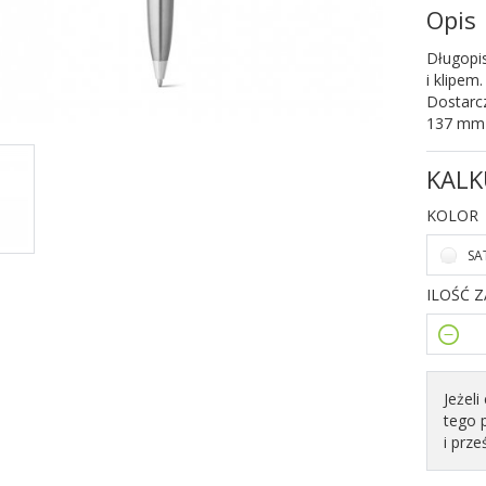
Opis
Długopis
i klipem
Dostarcz
137 mm 
KALK
KOLOR
SA
ILOŚĆ 
Jeżel
tego 
i prze