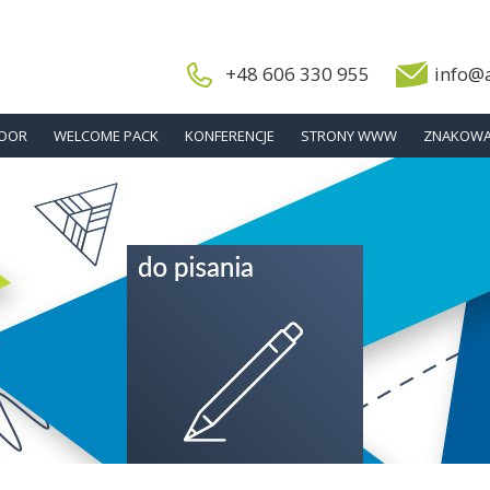
+48 606 330 955
info@
DOOR
WELCOME PACK
KONFERENCJE
STRONY WWW
ZNAKOWA