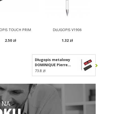
OPIS TOUCH PRIM
DŁUGOPIS V1906
2.50 zł
1.32 zł
DOSTĘPNE KOLORY
Długopis metalowy
DOMINIQUE Pierre
Cardin B014000
73.8 zł
 NA
OKU