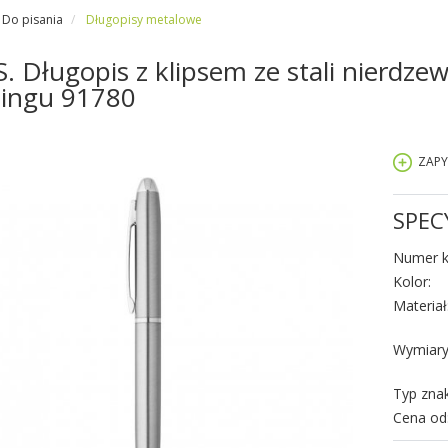
Do pisania
Długopisy metalowe
. Długopis z klipsem ze stali nierdze
lingu 91780
ZAPY
SPEC
Numer k
Kolor:
Materiał
Wymiary
Typ zna
Cena od