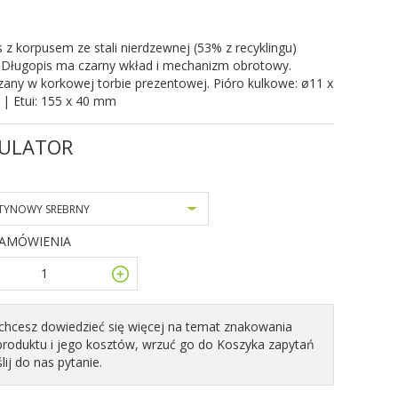
 z korpusem ze stali nierdzewnej (53% z recyklingu)
. Długopis ma czarny wkład i mechanizm obrotowy.
any w korkowej torbie prezentowej. Pióro kulkowe: ø11 x
| Etui: 155 x 40 mm
ULATOR
TYNOWY SREBRNY
ZAMÓWIENIA
i chcesz dowiedzieć się więcej na temat znakowania
produktu i jego kosztów, wrzuć go do Koszyka zapytań
ślij do nas pytanie.