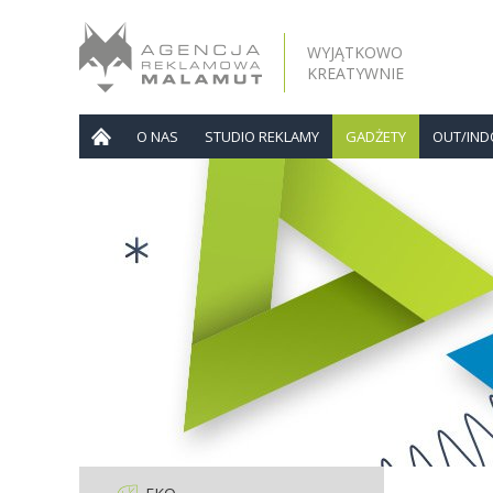
WYJĄTKOWO
KREATYWNIE
O NAS
STUDIO REKLAMY
GADŻETY
OUT/IN