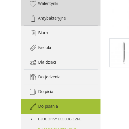
Walentynki
Antybakteryjne
Biuro
Breloki
Dla dzieci
Do jedzenia
Do picia
Do pisania
DŁUGOPISY EKOLOGICZNE