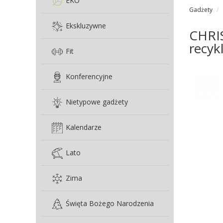
EKO
Gadżety
Ekskluzywne
CHRIS
recyk
Fit
Konferencyjne
Nietypowe gadżety
Kalendarze
Lato
Zima
Święta Bożego Narodzenia