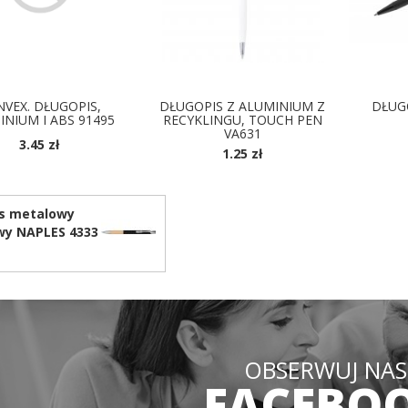
VEX. DŁUGOPIS,
DŁUGOPIS Z ALUMINIUM Z
DŁUG
NIUM I ABS 91495
RECYKLINGU, TOUCH PEN
VA631
3.45 zł
1.25 zł
OSTĘPNE KOLORY
DOSTĘPNE KOLORY
s metalowy
wy NAPLES 4333
OBSERWUJ NAS
FACEBO