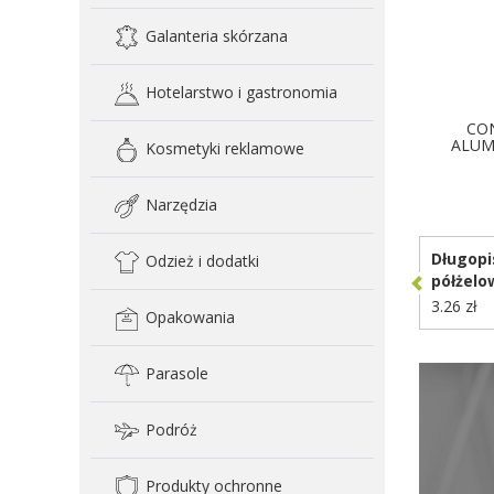
Galanteria skórzana
Hotelarstwo i gastronomia
CON
ALUMI
Kosmetyki reklamowe
D
Narzędzia
Długopi
Odzież i dodatki
półżelo
3.26 zł
Opakowania
Parasole
Podróż
Produkty ochronne