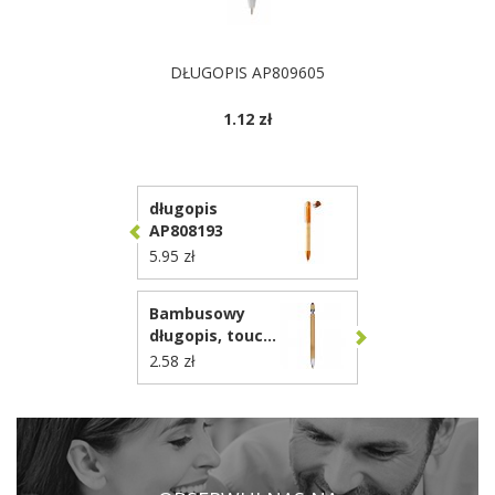
DŁUGOPIS AP809605
1.12 zł
DOSTĘPNE KOLORY
długopis
AP808193
5.95 zł
Bambusowy
długopis, touch
pen VA442
2.58 zł