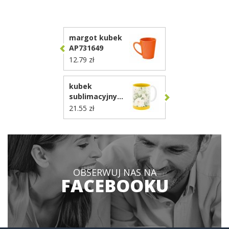
margot kubek
AP731649
12.79 zł
kubek
sublimacyjny
AP862012
21.55 zł
OBSERWUJ NAS NA
FACEBOOKU