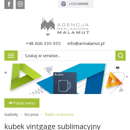
LOGOWANIE
+48 606 330 955
info@armalamut.pl
Pokaż
menu
Pokaż menu
Gadżety
Do picia
Kubki ceramiczne
kubek vintgage sublimacyjny