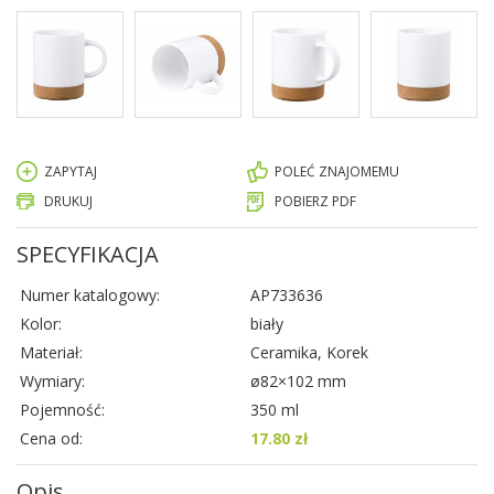
ZAPYTAJ
POLEĆ ZNAJOMEMU
DRUKUJ
POBIERZ PDF
SPECYFIKACJA
Numer katalogowy:
AP733636
Kolor:
biały
Materiał:
Ceramika, Korek
Wymiary:
ø82×102 mm
Pojemność:
350 ml
Cena od:
17.80 zł
Opis