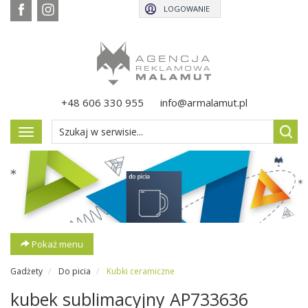
LOGOWANIE
+48 606 330 955
info@armalamut.pl
Pokaż
menu
Pokaż menu
Gadżety
Do picia
Kubki ceramiczne
kubek sublimacyjny AP733636