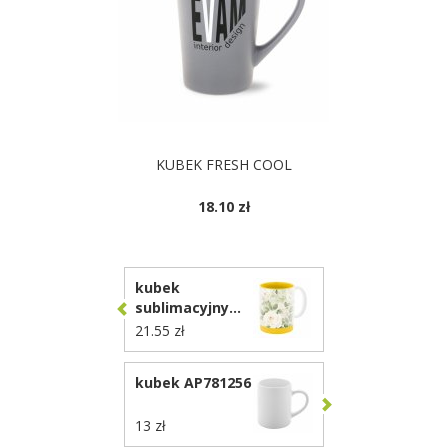
KUBEK FRESH COOL
18.10 zł
kubek
sublimacyjny
AP862012
21.55 zł
kubek AP781256
13 zł