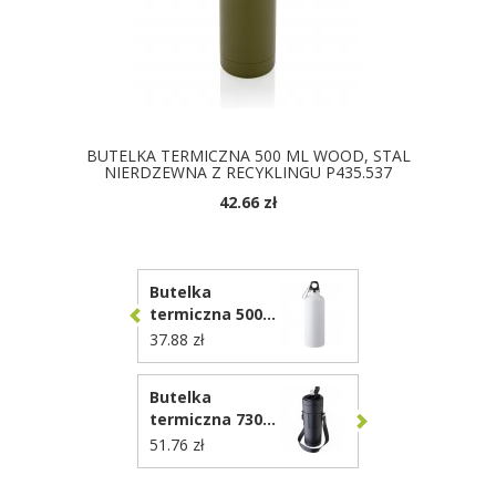
BUTELKA TERMICZNA 500 ML WOOD, STAL
NIERDZEWNA Z RECYKLINGU P435.537
42.66 zł
Butelka
termiczna 500
ml VA872
37.88 zł
Butelka
termiczna 730
ml VA492
51.76 zł