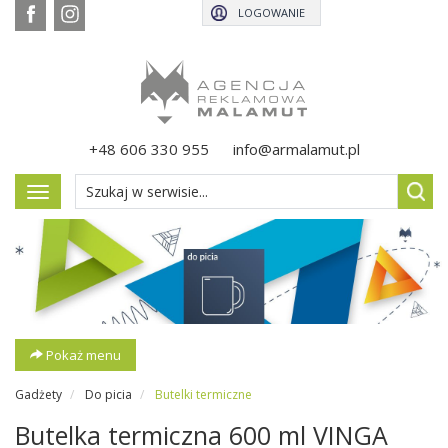
LOGOWANIE
+48 606 330 955
info@armalamut.pl
Pokaż
menu
Pokaż menu
Gadżety
Do picia
Butelki termiczne
Butelka termiczna 600 ml VINGA