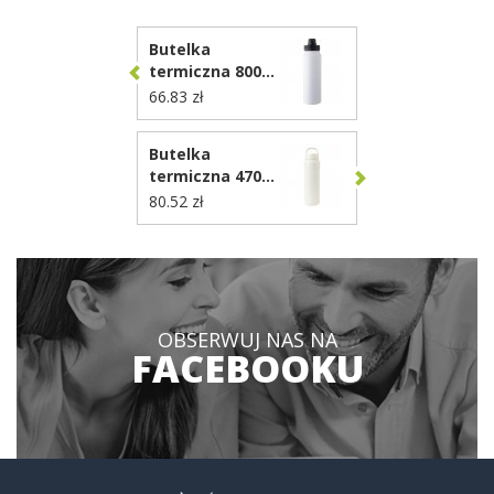
Butelka
termiczna 800
ml VA885
66.83 zł
Butelka
termiczna 470
ml Aviana™
80.52 zł
Rowan VR009
OBSERWUJ NAS NA
FACEBOOKU