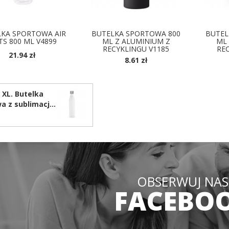
LKA SPORTOWA AIR
BUTELKA SPORTOWA 800
BUTEL
TS 800 ML V4899
ML Z ALUMINIUM Z
ML 
RECYKLINGU V1185
RE
21.94 zł
8.61 zł
OSTĘPNE KOLORY
DOSTĘPNE KOLORY
D
XL. Butelka
a z sublimacją
i nierdzewnej
OBSERWUJ NAS
FACEBO