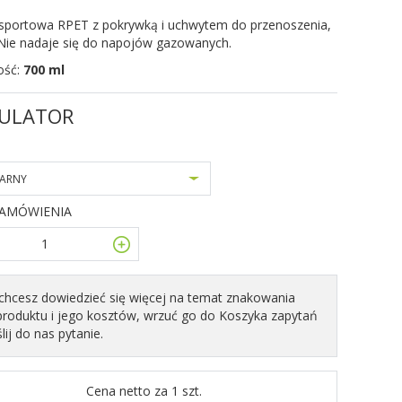
 sportowa RPET z pokrywką i uchwytem do przenoszenia,
 Nie nadaje się do napojów gazowanych.
ość:
700 ml
ULATOR
ARNY
ZAMÓWIENIA
i chcesz dowiedzieć się więcej na temat znakowania
produktu i jego kosztów, wrzuć go do Koszyka zapytań
ślij do nas pytanie.
Cena netto za 1 szt.