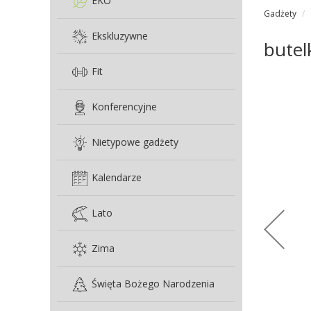
EKO
Gadżety
Ekskluzywne
butel
Fit
Konferencyjne
Nietypowe gadżety
Kalendarze
Lato
Zima
Święta Bożego Narodzenia