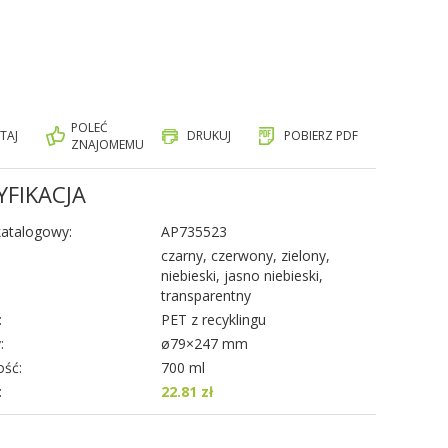
POLEĆ
TAJ
DRUKUJ
POBIERZ PDF
ZNAJOMEMU
YFIKACJA
atalogowy:
AP735523
czarny, czerwony, zielony,
niebieski, jasno niebieski,
transparentny
:
PET z recyklingu
:
ø79×247 mm
ść:
700 ml
:
22.81 zł