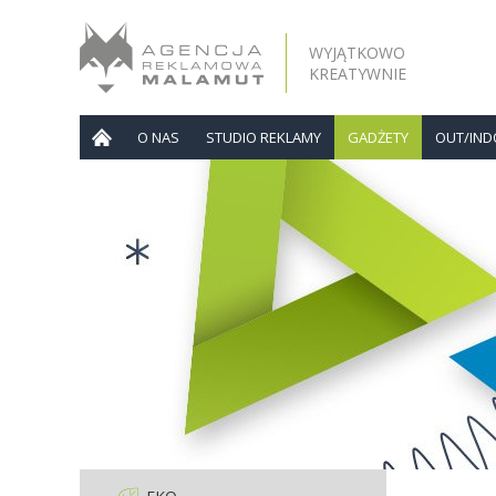
WYJĄTKOWO
KREATYWNIE
O NAS
STUDIO REKLAMY
GADŻETY
OUT/IN