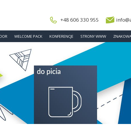
+48 606 330 955
info@
DOOR
WELCOME PACK
KONFERENCJE
STRONY WWW
ZNAKOWA