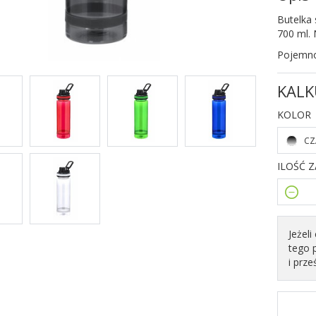
Butelka
700 ml.
Pojemn
KALK
KOLOR
CZ
ILOŚĆ 
Jeżel
tego 
i prze