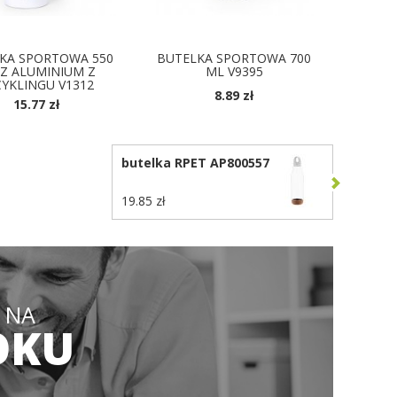
KA SPORTOWA 550
BUTELKA SPORTOWA 700
Z ALUMINIUM Z
ML V9395
CYKLINGU V1312
8.89 zł
15.77 zł
DOSTĘPNE KOLORY
OSTĘPNE KOLORY
butelka RPET AP800557
19.85 zł
 NA
OKU