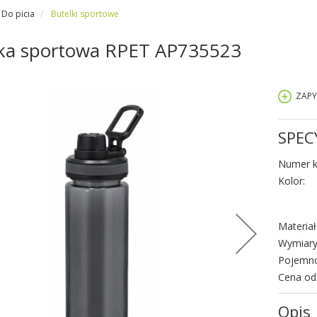
Do picia
Butelki sportowe
ka sportowa RPET AP735523
ZAPY
SPEC
Numer k
Kolor:
Materiał
Wymiary
Pojemno
Cena od
Opis