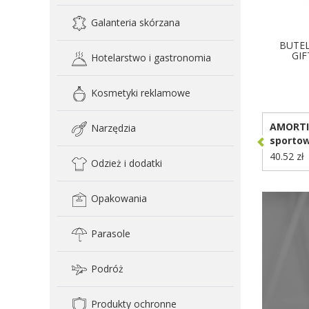
Galanteria skórzana
BUTE
GIF
Hotelarstwo i gastronomia
D
Kosmetyki reklamowe
AMORTI 
Narzędzia
sportow
ze stal
40.52 zł
Odzież i dodatki
94369
Opakowania
Parasole
Podróż
Produkty ochronne