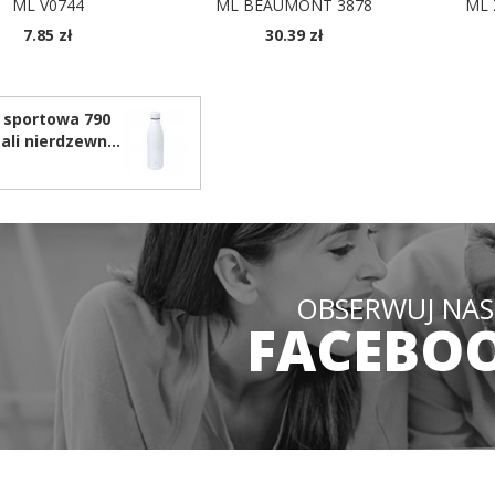
ML V0744
ML BEAUMONT 3878
ML 
7.85 zł
30.39 zł
OSTĘPNE KOLORY
DOSTĘPNE KOLORY
 sportowa 790
tali nierdzewnej
lingu VA307
OBSERWUJ NAS
FACEBO