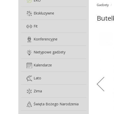
EKO
Gadżety
Ekskluzywne
Butel
Fit
Konferencyjne
Nietypowe gadżety
Kalendarze
Lato
Zima
Święta Bożego Narodzenia