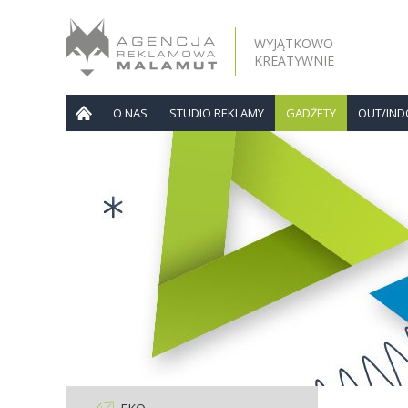
WYJĄTKOWO
KREATYWNIE
O NAS
STUDIO REKLAMY
GADŻETY
OUT/IN