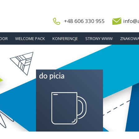
+48 606 330 955
info@
DOOR
WELCOME PACK
KONFERENCJE
STRONY WWW
ZNAKOWA