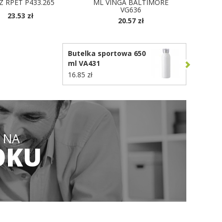
Z RPET P433.265
ML VINGA BALTIMORE
VG636
23.53 zł
20.57 zł
DOSTĘPNE KOLORY
Butelka sportowa 650
ml VA431
16.85 zł
 NA
OKU