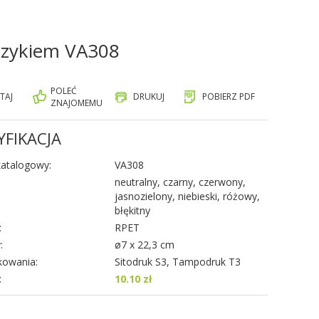
czykiem VA308
POLEĆ
TAJ
DRUKUJ
POBIERZ PDF
ZNAJOMEMU
YFIKACJA
atalogowy:
VA308
neutralny, czarny, czerwony,
jasnozielony, niebieski, różowy,
błękitny
:
RPET
:
ø7 x 22,3 cm
kowania:
Sitodruk S3, Tampodruk T3
:
10.10 zł