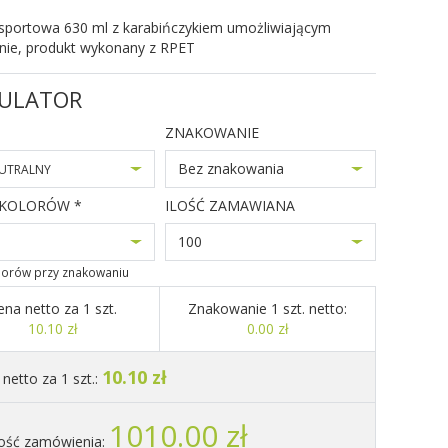
 sportowa 630 ml z karabińczykiem umożliwiającym
anie, produkt wykonany z RPET
ULATOR
ZNAKOWANIE
Bez znakowania
UTRALNY
 KOLORÓW *
ILOŚĆ ZAMAWIANA
100
olorów przy znakowaniu
ena netto za 1 szt.
Znakowanie 1 szt. netto:
10.10 zł
0.00 zł
10.10 zł
netto za 1 szt.:
1010.00 zł
ość zamówienia: