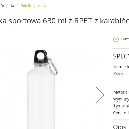
Do picia
Butelki sportowe
ka sportowa 630 ml z RPET z karabiń
ZAPY
SPEC
Numer k
Kolor:
Materiał
Wymiary
Typ zna
Cena od
Opis