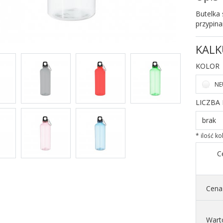
Butelka
przypin
KALK
KOLOR
NE
LICZBA
brak
* ilość k
C
Cena 
Wart