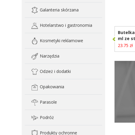
Galanteria skórzana
D
Hotelarstwo i gastronomia
Butelka
ml ze s
Kosmetyki reklamowe
z recyk
23.75 zł
Narzędzia
Odzież i dodatki
Opakowania
Parasole
Podróż
Produkty ochronne