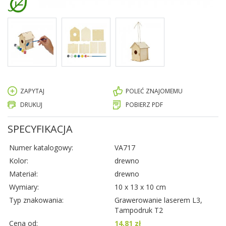
ZAPYTAJ
POLEĆ ZNAJOMEMU
DRUKUJ
POBIERZ PDF
SPECYFIKACJA
Numer katalogowy:
VA717
Kolor:
drewno
Materiał:
drewno
Wymiary:
10 x 13 x 10 cm
Typ znakowania:
Grawerowanie laserem L3,
Tampodruk T2
Cena od:
14.81 zł