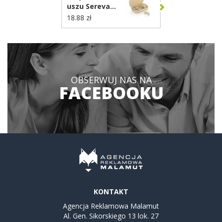
uszu Sereva
P457.0519
18.88 zł
OBSERWUJ NAS NA
FACEBOOKU
KONTAKT
Agencja Reklamowa Malamut
Al. Gen. Sikorskiego 13 lok. 27