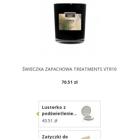
ŚWIECZKA ZAPACHOWA TREATMENTS VTR10
70.51 zł
Lusterko z
podświetleniem
LED Lumora
43.51 zł
P457.0319
Zatyczki do