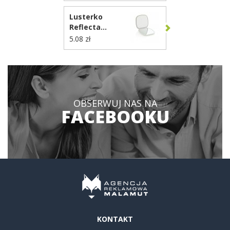
Black+Blum
Lusterko
P439.0527
Reflecta
P457.0403
5.08 zł
OBSERWUJ NAS NA
FACEBOOKU
KONTAKT