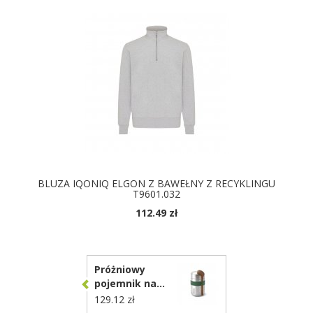
BLUZA IQONIQ ELGON Z BAWEŁNY Z RECYKLINGU
T9601.032
112.49 zł
DOSTĘPNE KOLORY
Próżniowy
pojemnik na
żywność 400 ml
129.12 zł
z łyżką