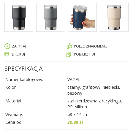
ZAPYTAJ
POLEĆ ZNAJOMEMU
DRUKUJ
POBIERZ PDF
SPECYFIKACJA
Numer katalogowy:
VA279
Kolor:
czarny, grafitowy, niebieski,
beżowy
Materiał:
stal nierdzewna z recyklingu,
PP, silikon
Wymiary:
⌀8 x 14 cm
Cena od:
39.80 zł