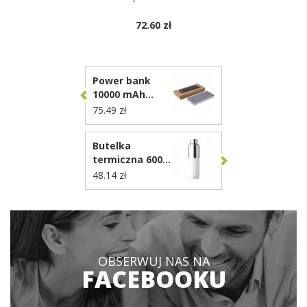
72.60 zł
Power bank
10000 mAh
VA278
75.49 zł
Butelka
termiczna 600
ml VA280
48.14 zł
OBSERWUJ NAS NA
FACEBOOKU